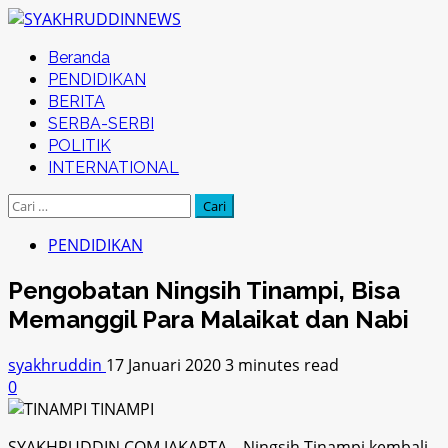
Skip
to
Primary
Beranda
content
Menu
PENDIDIKAN
BERITA
SERBA-SERBI
POLITIK
INTERNATIONAL
Cari
untuk:
PENDIDIKAN
Pengobatan Ningsih Tinampi, Bisa
Memanggil Para Malaikat dan Nabi
syakhruddin
17 Januari 2020
3 minutes read
0
SYAKHRUDDIN,COM,JAKARTA – Ningsih Tinampi kembali