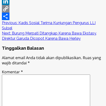
Pinterest
LinkedIn
Copy
Post
Previous:
Kadis Sosial Terima Kunjungan Pengurus LLI
Link
Share
Sulsel
navigation
Next:
Burung Merpati Ditangkap Karena Bawa Ekstasy,
Direktur Garuda Dicopot Karena Bawa Herley
Tinggalkan Balasan
Alamat email Anda tidak akan dipublikasikan.
Ruas yang
wajib ditandai
*
Komentar
*