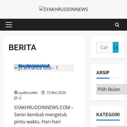
Skip
to
content
Primary
Menu
Cari
BERITA
untuk:
HAJI INDONESIA
ARSIP
Mozaik Kehidupan | Senin,
11 Mei 2026
ARSIP
syakhruddin
10 Mei 2026
0
SYAKHRUDDINNEWS.COM –
Senin kembali mengetuk
KATEGORI
pintu waktu. Hari-hari