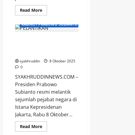
Read
Read More
more
about
Catatan
KABINET PRABOWO SUBIANTO
ringan
dari
Musrenbang:
Menjahit
Presiden Prabowo Lantik
Mimpi
Sejumlah Pejabat Negara
di
Pa’Baeng-
di Istana Kepresidenan
Baeng
syakhruddin
8 Oktober 2025
0
SYAKHRUDDINNEWS.COM –
Presiden Prabowo
Subianto resmi melantik
sejumlah pejabat negara di
Istana Kepresidenan
Jakarta, Rabu 8 Oktober...
Read
Read More
more
about