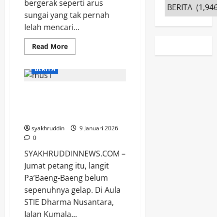
bergerak seperti arus
Kategori
sungai yang tak pernah
lelah mencari...
Read
Read More
more
about
Mozaik
BERITA
Kehidupan
|
Senin,
11
Catatan ringan dari
Mei
Musrenbang: Menjahit
2026
Mimpi di Pa’Baeng-Baeng
syakhruddin
9 Januari 2026
0
SYAKHRUDDINNEWS.COM –
Jumat petang itu, langit
Pa’Baeng-Baeng belum
sepenuhnya gelap. Di Aula
STIE Dharma Nusantara,
Jalan Kumala...