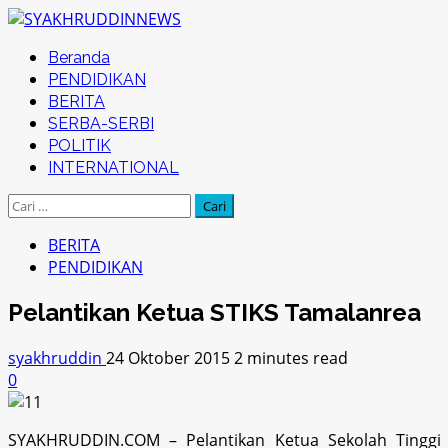
Skip
to
Primary
Beranda
content
Menu
PENDIDIKAN
BERITA
SERBA-SERBI
POLITIK
INTERNATIONAL
Cari
untuk:
BERITA
PENDIDIKAN
Pelantikan Ketua STIKS Tamalanrea
syakhruddin
24 Oktober 2015
2 minutes read
0
SYAKHRUDDIN.COM – Pelantikan Ketua Sekolah Tinggi I