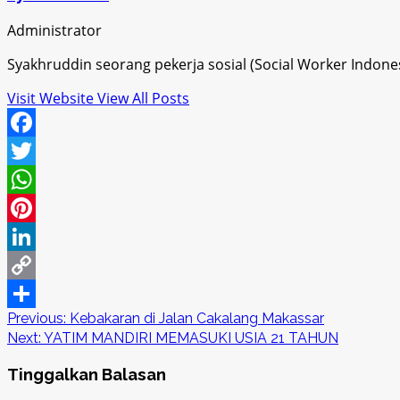
Administrator
Syakhruddin seorang pekerja sosial (Social Worker Indon
Visit Website
View All Posts
Facebook
Twitter
WhatsApp
Pinterest
LinkedIn
Copy
Post
Previous:
Kebakaran di Jalan Cakalang Makassar
Link
Share
Next:
YATIM MANDIRI MEMASUKI USIA 21 TAHUN
navigation
Tinggalkan Balasan