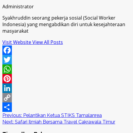
Administrator
Syakhruddin seorang pekerja sosial (Social Worker
Indonesia) yang mengabdikan diri untuk kesejahteraan
masyarakat
Visit Website
View All Posts
Facebook
Twitter
WhatsApp
Pinterest
LinkedIn
Copy
Post
Previous:
Pelantikan Ketua STIKS Tamalanrea
Link
Share
Next:
Safari Ilmiah Bersama Travel Cakrawala Timur
navigation