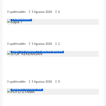
2026
syakhruddin
5 Agustus 2026
0
PENDIDIKAN
Mozaik Kehidupan Edisi Kamis, 6 Agustus
2026
syakhruddin
5 Agustus 2026
2
SHELTER WARGA PA'BAENG-BAENG
DP3A Makassar Satukan Langkah Aparat
dan Pendamping Perangi Kekerasan
Seksual
syakhruddin
5 Agustus 2026
0
MOZAIK KEHIDUPAN
Mozaik Kehidupan Edisi Rabu, 5 Agustus