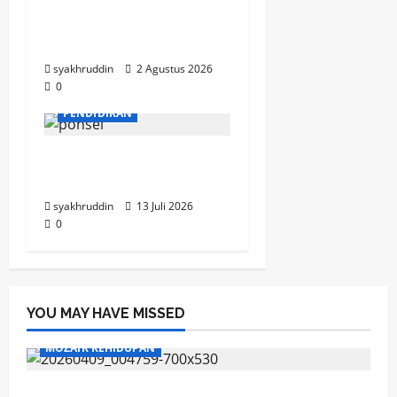
Mozaik Kehidupan Edisi
Selasa, 4 Agustus 2026
syakhruddin
2 Agustus 2026
0
PENDIDIKAN
Selamat Bersekolah,
Cucunda
syakhruddin
13 Juli 2026
0
YOU MAY HAVE MISSED
MOZAIK KEHIDUPAN
Mozaik Kehidupan Edisi Jumat, 7 Agustus