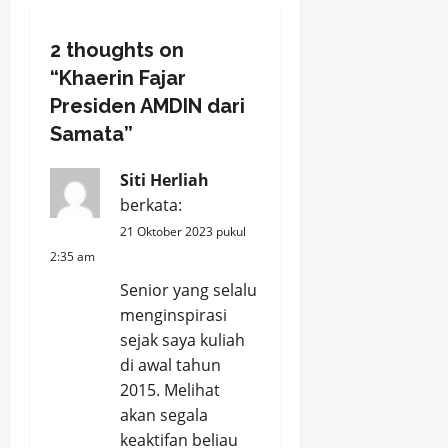
a
2 thoughts on
v
“
Khaerin Fajar
Presiden AMDIN dari
i
Samata
”
g
Siti Herliah
a
berkata:
21 Oktober 2023 pukul
t
2:35 am
i
Senior yang selalu
menginspirasi
o
sejak saya kuliah
n
di awal tahun
2015. Melihat
akan segala
keaktifan beliau