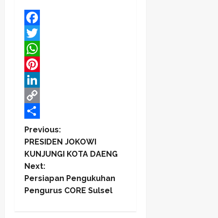
Facebook
Twitter
WhatsApp
Pinterest
LinkedIn
Copy
Link
Share
P
Previous:
PRESIDEN JOKOWI
o
KUNJUNGI KOTA DAENG
Next:
s
Persiapan Pengukuhan
t
Pengurus CORE Sulsel
n