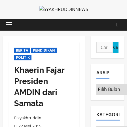
Skip
to
content
Primary
Menu
Cari
BERITA
PENDIDIKAN
untuk:
POLITIK
Khaerin Fajar
ARSIP
Presiden
ARSIP
AMDIN dari
Samata
KATEGORI
syakhruddin
22 Mei 2015