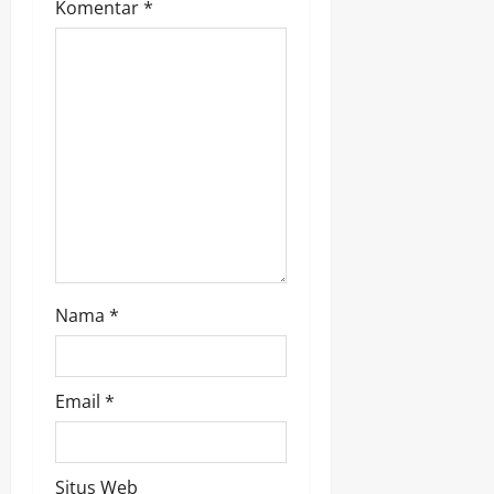
g
Komentar
*
a
t
i
o
n
Nama
*
Email
*
Situs Web