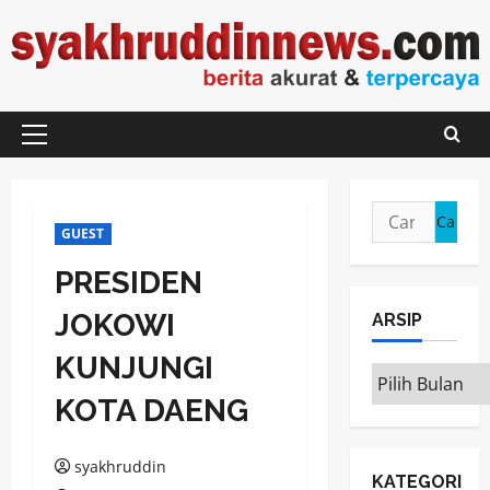
Skip
to
content
Primary
Menu
Cari
GUEST
untuk:
PRESIDEN
JOKOWI
ARSIP
KUNJUNGI
ARSIP
KOTA DAENG
syakhruddin
KATEGORI