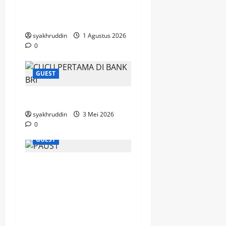
Jamaah Masjid Besar
Al-Abrar
syakhruddin
1 Agustus 2026
0
GUEST
Renungan Pagi
syakhruddin
3 Mei 2026
0
GUEST
Paus Leo XIV: Paus
Pertama dari Amerika
Serikat, Pewaris
Semangat Perdamaian
Paus Fransiskus