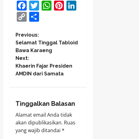
Facebook
Twitter
WhatsApp
Pinterest
LinkedIn
Copy
Share
Link
P
Previous:
Selamat Tinggal Tabloid
o
Bawa Karaeng
Next:
s
Khaerin Fajar Presiden
t
AMDIN dari Samata
n
a
Tinggalkan Balasan
v
Alamat email Anda tidak
akan dipublikasikan.
Ruas
i
yang wajib ditandai
*