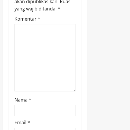
akan dipublikasikan.
Ruas
i
yang wajib ditandai
*
g
Komentar
*
a
t
i
o
n
Nama
*
Email
*