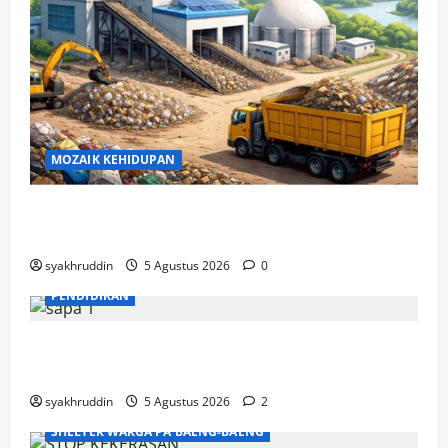
MOZAIK KEHIDUPAN
Mozaik Kehidupan Edisi Jumat, 7 Agustus
2026
syakhruddin
5 Agustus 2026
0
PENDIDIKAN
Mozaik Kehidupan Edisi Kamis, 6 Agustus
2026
syakhruddin
5 Agustus 2026
2
SHELTER WARGA PA'BAENG-BAENG