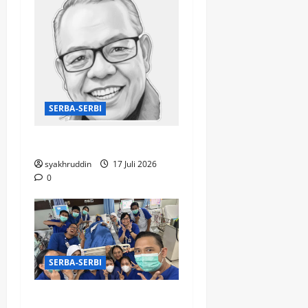
SERBA-SERBI
Mentari Pagi di Jiwa
syakhruddin
17 Juli 2026
0
SERBA-SERBI
Puisi di Ruang