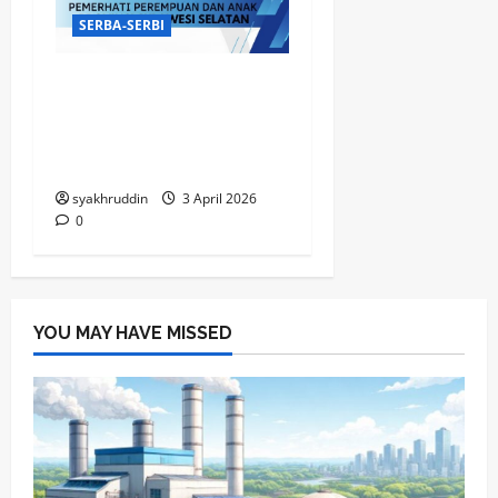
SERBA-SERBI
KPI Makassar bersiap
menapaki perjalanan
penting ke panggung
nasional
syakhruddin
3 April 2026
0
YOU MAY HAVE MISSED