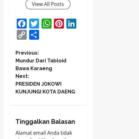
View All Posts
Facebook
Twitter
WhatsApp
Pinterest
LinkedIn
Copy
Share
Link
P
Previous:
Mundur Dari Tabloid
o
Bawa Karaeng
Next:
s
PRESIDEN JOKOWI
t
KUNJUNGI KOTA DAENG
n
a
Tinggalkan Balasan
v
Alamat email Anda tidak