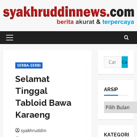
Skip
to
content
Primary
Menu
Cari
SERBA-SERBI
untuk:
Selamat
Tinggal
ARSIP
Tabloid Bawa
ARSIP
Karaeng
syakhruddin
KATEGORI