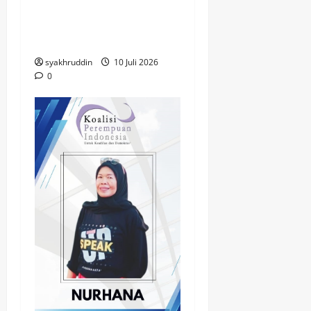
Hemodialisa, Bahagia
yang Mengalir di Hari
Milad ke-67
syakhruddin
10 Juli 2026
0