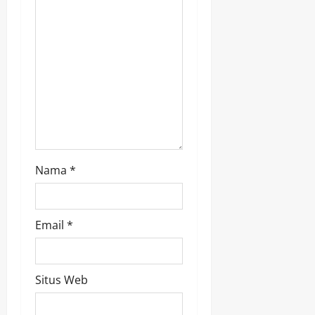
t
i
o
n
Nama
*
Email
*
Situs Web