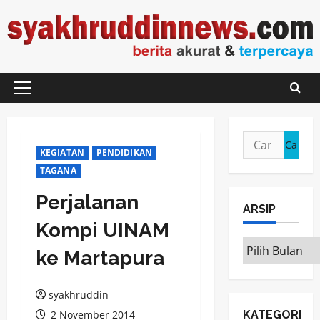
Skip
to
content
Primary
Menu
Cari
KEGIATAN
PENDIDIKAN
untuk:
TAGANA
Perjalanan
ARSIP
Kompi UINAM
ARSIP
ke Martapura
syakhruddin
2 November 2014
KATEGORI