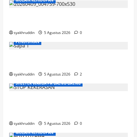
MOZAIK KEHIDUPAN
Mozaik Kehidupan Edisi Jumat, 7 Agustus
2026
syakhruddin
5 Agustus 2026
0
PENDIDIKAN
Mozaik Kehidupan Edisi Kamis, 6 Agustus
2026
syakhruddin
5 Agustus 2026
2
SHELTER WARGA PA'BAENG-BAENG
DP3A Makassar Satukan Langkah Aparat
dan Pendamping Perangi Kekerasan
Seksual
syakhruddin
5 Agustus 2026
0
MOZAIK KEHIDUPAN