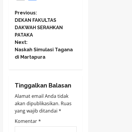
Link
P
Previous:
DEKAN FAKULTAS
o
DAKWAH SERAHKAN
PATAKA
s
Next:
t
Naskah Simulasi Tagana
di Martapura
n
a
Tinggalkan Balasan
v
Alamat email Anda tidak
i
akan dipublikasikan.
Ruas
yang wajib ditandai
*
g
Komentar
*
a