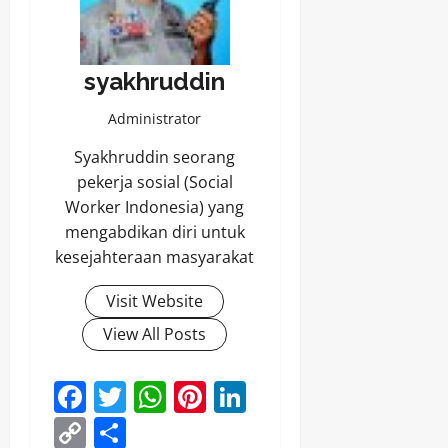
syakhruddin
Administrator
Syakhruddin seorang
pekerja sosial (Social
Worker Indonesia) yang
mengabdikan diri untuk
kesejahteraan masyarakat
Visit Website
View All Posts
Facebook
Twitter
WhatsApp
Pinterest
LinkedIn
Copy
Share