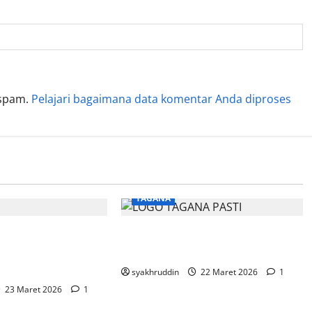
 spam.
Pelajari bagaimana data komentar Anda diproses
TAGANA
dupan Edisi
Mozaik Kehidupan Edisi
Maret 2026 Ultah
Senin, 23 Maret 2026
syakhruddin
22 Maret 2026
1
23 Maret 2026
1