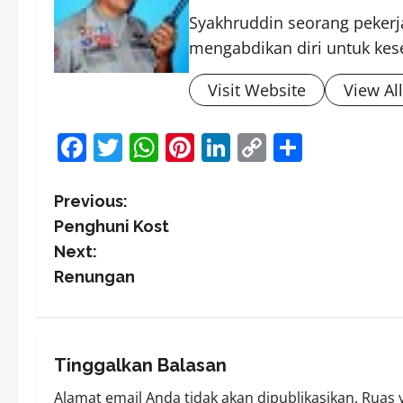
Syakhruddin seorang pekerja
mengabdikan diri untuk kes
Visit Website
View Al
Facebook
Twitter
WhatsApp
Pinterest
LinkedIn
Copy
Share
Link
P
Previous:
Penghuni Kost
o
Next:
s
Renungan
t
n
Tinggalkan Balasan
a
Alamat email Anda tidak akan dipublikasikan.
Ruas 