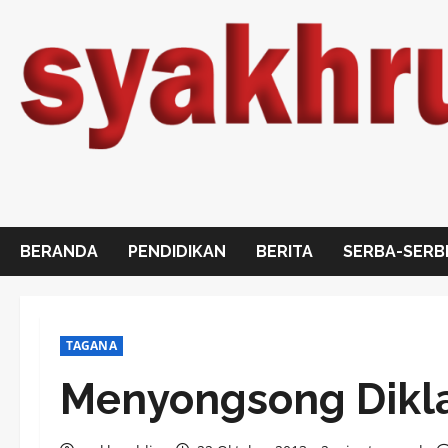
Skip
to
content
BERANDA
PENDIDIKAN
BERITA
SERBA-SERB
TAGANA
Menyongsong Dikla