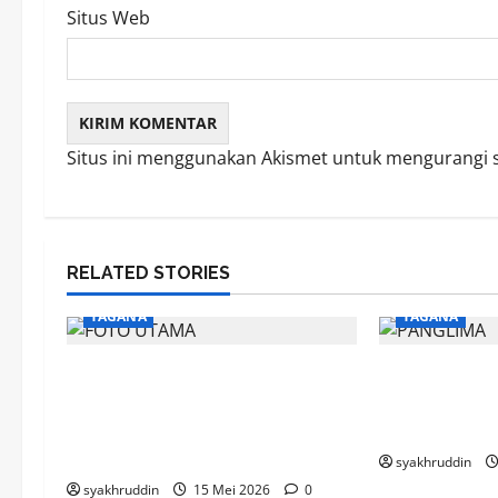
Situs Web
Situs ini menggunakan Akismet untuk mengurangi
RELATED STORIES
TAGANA
TAGANA
Gerimis Tak Surutkan
Mozaik Kehi
Semangat, Mahasiswa Kesos
Selasa, 24 
UIN Alauddin Tempah Diri
Tagana
Bersama TAGANA
syakhruddin
syakhruddin
15 Mei 2026
0