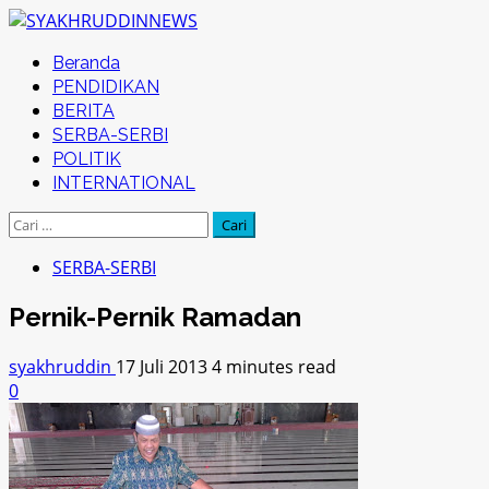
Skip
to
Primary
Beranda
content
Menu
PENDIDIKAN
BERITA
SERBA-SERBI
POLITIK
INTERNATIONAL
Cari
untuk:
SERBA-SERBI
Pernik-Pernik Ramadan
syakhruddin
17 Juli 2013
4 minutes read
0