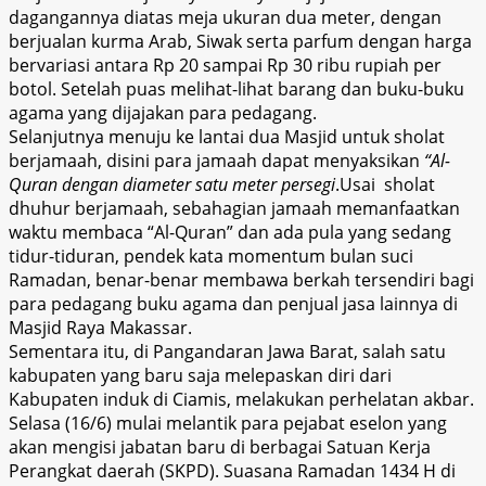
dagangannya diatas meja ukuran dua meter, dengan
berjualan kurma Arab, Siwak serta parfum dengan harga
bervariasi antara Rp 20 sampai Rp 30 ribu rupiah per
botol. Setelah puas melihat-lihat barang dan buku-buku
agama yang dijajakan para pedagang.
Selanjutnya menuju ke lantai dua Masjid untuk sholat
berjamaah, disini para jamaah dapat menyaksikan
“Al-
Quran dengan diameter satu meter persegi
.Usai sholat
dhuhur berjamaah, sebahagian jamaah memanfaatkan
waktu membaca “Al-Quran” dan ada pula yang sedang
tidur-tiduran, pendek kata momentum bulan suci
Ramadan, benar-benar membawa berkah tersendiri bagi
para pedagang buku agama dan penjual jasa lainnya di
Masjid Raya Makassar.
Sementara itu, di Pangandaran Jawa Barat, salah satu
kabupaten yang baru saja melepaskan diri dari
Kabupaten induk di Ciamis, melakukan perhelatan akbar.
Selasa (16/6) mulai melantik para pejabat eselon yang
akan mengisi jabatan baru di berbagai Satuan Kerja
Perangkat daerah (SKPD). Suasana Ramadan 1434 H di