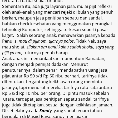
terutama ba’da sholat dhuhur.
Sementara itu, ada juga layanan jasa, mulai pijit refleksi
oleh anak-anak yang mencari rejeki di bulan yang penuh
berkah, maupun jasa penitipan sepatu dan sandal,
bahkan check kesehatan yang menggunakan perangkat
tehnologi Komputer, sehingga terkesan seperti pasar
kaget. Salah seorang anak, menawarkan jasanya kepada
Penulis,
mau di pijit om, ujarnya polos
. Tidak Nak, saya
mau sholat,
silakan om nanti kalau sudah sholat, saya yang
pijit ya om,
tuturnya penuh harap.
Anak-anak ini memanfaatkan momentum Ramadan,
dengan menjadi pemijat dadakan. Menurut
penuturannya, dalam sehari mendapatkan uang jasa
pijat antar Rp 50 s/d Rp 60 ribu perhari, tarifnya tidak
ditentukan, tergantung keikhlasan orang meminta
jasanya, tapi menurut mereka, tarifnya rata-rata antara
Rp 5 s/d Rp 10 ribu per orang. Di pintu masuk sebelah
utara, terdapat jasa penitipan sepatu sandal, tarifnya
juga tidak ditetapkan, sesuai dengan keikhlasan jamaah.
Di sebelahnya ada
Sandy
, yang sudah enam tahun
berjualan di Masjid Raya. Sandy menjajakan