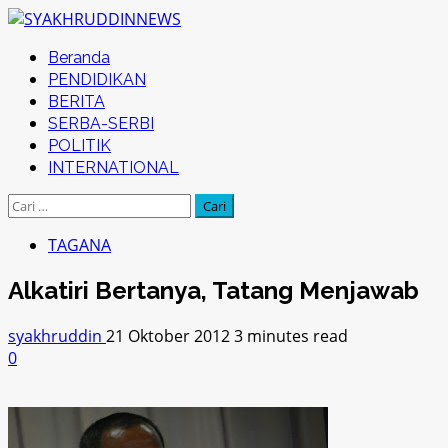
Skip
to
Primary
Beranda
content
Menu
PENDIDIKAN
BERITA
SERBA-SERBI
POLITIK
INTERNATIONAL
Cari
untuk:
TAGANA
Alkatiri Bertanya, Tatang Menjawab
syakhruddin
21 Oktober 2012
3 minutes read
0