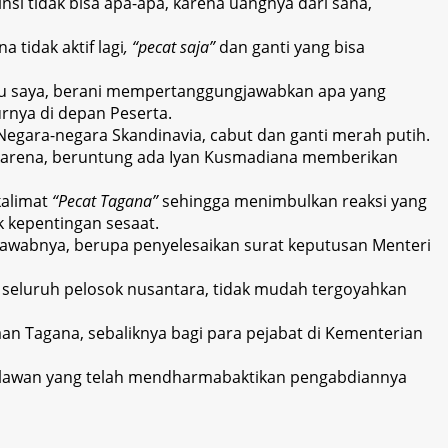
insi tidak bisa apa-apa, karena uangnya dari sana,
tidak aktif lagi
, “pecat saja”
dan ganti yang bisa
Kalau saya, berani mempertanggungjawabkan apa yang
rnya di depan Peserta.
 Negara-negara Skandinavia, cabut dan ganti merah putih.
s karena, beruntung ada Iyan Kusmadiana memberikan
kalimat
“Pecat Tagana”
sehingga menimbulkan reaksi yang
 kepentingan sesaat.
gjawabnya, berupa penyelesaikan surat keputusan Menteri
i seluruh pelosok nusantara, tidak mudah tergoyahkan
aan Tagana, sebaliknya bagi para pejabat di Kementerian
relawan yang telah mendharmabaktikan pengabdiannya