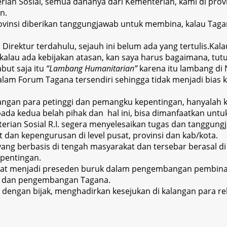
terian Sosial, semua dananya dari Kementerian, kami di prov
n.
insi diberikan tanggungjawab untuk membina, kalau Tagana 
kan Direktur terdahulu, sejauh ini belum ada yang tertulis.
alau ada kebijakan atasan, kan saya harus bagaimana, tutu
but saja itu
“Lambang Humanitarian”
karena itu lambang di
dalam Forum Tagana tersendiri sehingga tidak menjadi bia
angan para petinggi dan pemangku kepentingan, hanyalah 
a kedua belah pihak dan hal ini, bisa dimanfaatkan untuk
terian Sosial R.I. segera menyelesaikan tugas dan tanggun
 dan kepengurusan di level pusat, provinsi dan kab/kota.
ang berbasis di tengah masyarakat dan tersebar berasal d
pentingan.
ti dapat menjadi preseden buruk dalam pengembangan pembin
aan dan pengembangan Tagana
.
 dengan bijak, menghadirkan kesejukan di kalangan para 