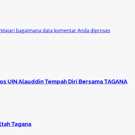
Pelajari bagaimana data komentar Anda diproses
sos UIN Alauddin Tempah Diri Bersama TAGANA
ltah Tagana