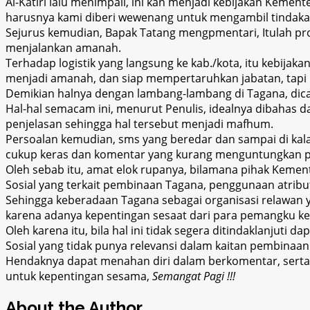
Al-Katiri lalu menimpali, ini kan menjadi kebijakan Kemen
harusnya kami diberi wewenang untuk mengambil tindaka
Sejurus kemudian, Bapak Tatang mengpmentari, Itulah prov
menjalankan amanah.
Terhadap logistik yang langsung ke kab./kota, itu kebija
menjadi amanah, dan siap mempertaruhkan jabatan, tapi k
Demikian halnya dengan lambang-lambang di Tagana, dica
Hal-hal semacam ini, menurut Penulis, idealnya dibahas 
penjelasan sehingga hal tersebut menjadi mafhum.
Persoalan kemudian, sms yang beredar dan sampai di kal
cukup keras dan komentar yang kurang menguntungkan pad
Oleh sebab itu, amat elok rupanya, bilamana pihak Kemen
Sosial yang terkait pembinaan Tagana, penggunaan atribut
Sehingga keberadaan Tagana sebagai organisasi relawan y
karena adanya kepentingan sesaat dari para pemangku ke
Oleh karena itu, bila hal ini tidak segera ditindaklanju
Sosial yang tidak punya relevansi dalam kaitan pembin
H
endaknya dapat menahan diri dalam berkomentar, serta
untuk kepentingan sesama,
Semangat Pagi !!!
About the Author