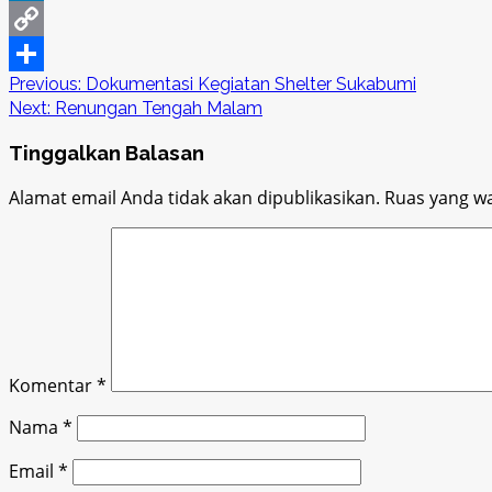
LinkedIn
Copy
Post
Previous:
Dokumentasi Kegiatan Shelter Sukabumi
Link
Share
Next:
Renungan Tengah Malam
navigation
Tinggalkan Balasan
Alamat email Anda tidak akan dipublikasikan.
Ruas yang wa
Komentar
*
Nama
*
Email
*