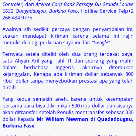
Controler)
dari
Agence Coris Bank Passage Du Grande Lourve
C632 Quagadaugou, Burkina Faso
, Hotline Service Telp+2
266 434 9775.
Awalnya sih sedikit percaya dengan penyampaian ini,
seakan mendapat kiriman karena selama ini rajin
menulis di blog, perkiraan saya ini dari
“Geogle”.
Ternyata setela diteliti oleh dua orang terdekat saya,
satu Ahyan Arif yang ahli IT dan seorang yang mahir
dalam berbahasa Inggeris, akhirnya ditemukan
kejanggalan. Kenapa ada kiriman dollar sebanyak 800
ribu dollar tanpa menyebutkan prestasi apa yang telah
diraih.
Yang kedua semakin aneh, karena untuk kesempatan
pertama baru bisa dikirimkan 500 ribu dollar dan sisanya
akan ditransfer setelah Penulis mentransfer sebesar 330
dollar kepada
Mr William Newman di Quadadougau,
Burkina Fase
.