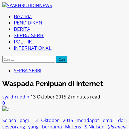
Skip
to
Primary
Beranda
content
Menu
PENDIDIKAN
BERITA
SERBA-SERBI
POLITIK
INTERNATIONAL
Cari
untuk:
SERBA-SERBI
Waspada Penipuan di Internet
syakhruddin
13 Oktober 2015
2 minutes read
0
Selasa pagi 13 Oktober 2015 mendapat email dari
seseorang yang bernama Mr.Jens S.Nielsen (
Payment