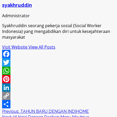
syakhruddin
Administrator
Syakhruddin seorang pekerja sosial (Social Worker
Indonesia) yang mengabdikan diri untuk kesejahteraan
masyarakat
Visit Website
View All Posts
Facebook
Twitter
WhatsApp
Pinterest
LinkedIn
Copy
Post
Previous:
TAHUN BARU DENGAN INDIHOME
Link
Share