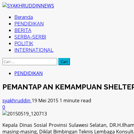
Skip
to
Primary
Beranda
content
Menu
PENDIDIKAN
BERITA
SERBA-SERBI
POLITIK
INTERNATIONAL
Cari
untuk:
PENDIDIKAN
PEMANTAP AN KEMAMPUAN SHELTER
syakhruddin
19 Mei 2015
1 minute read
0
Kepala Dinas Sosial Provinsi Sulawesi Selatan, DR.H.Il
masing-masing, Diklat Bimbingan Teknis Lembaga Konsulta