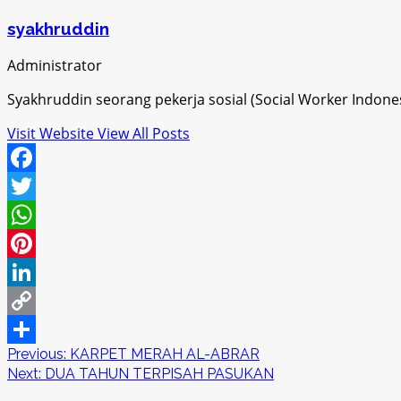
syakhruddin
Administrator
Syakhruddin seorang pekerja sosial (Social Worker Indon
Visit Website
View All Posts
Facebook
Twitter
WhatsApp
Pinterest
LinkedIn
Copy
Post
Previous:
KARPET MERAH AL-ABRAR
Link
Share
Next:
DUA TAHUN TERPISAH PASUKAN
navigation