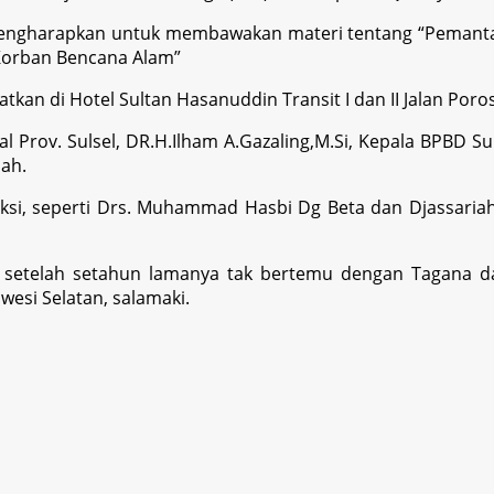
mengharapkan untuk membawakan materi tentang “Peman
 Korban Bencana Alam”
kan di Hotel Sultan Hasanuddin Transit I dan II Jalan Por
al Prov. Sulsel, DR.H.Ilham A.Gazaling,M.Si, Kepala BPBD S
lah.
si, seperti Drs. Muhammad Hasbi Dg Beta dan Djassaria
 setelah setahun lamanya tak bertemu dengan Tagana d
esi Selatan, salamaki.