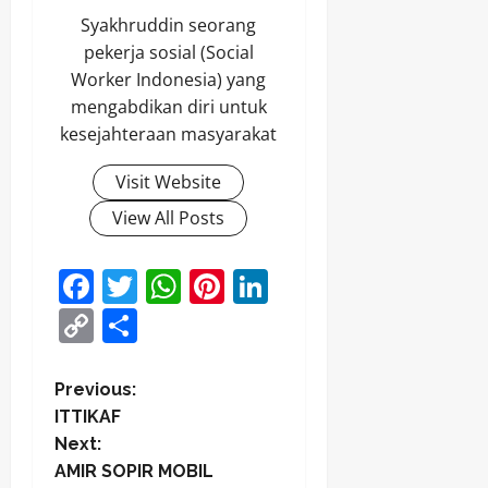
Syakhruddin seorang
pekerja sosial (Social
Worker Indonesia) yang
mengabdikan diri untuk
kesejahteraan masyarakat
Visit Website
View All Posts
Facebook
Twitter
WhatsApp
Pinterest
LinkedIn
Copy
Share
Link
P
Previous:
ITTIKAF
o
Next:
AMIR SOPIR MOBIL