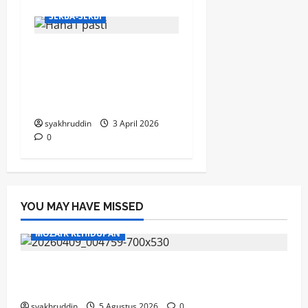
SERBA-SERBI
KPI Makassar bersiap
menapaki perjalanan
penting ke panggung
nasional
syakhruddin
3 April 2026
0
YOU MAY HAVE MISSED
MOZAIK KEHIDUPAN
Mozaik Kehidupan Edisi Jumat, 7 Agustus
2026
syakhruddin
5 Agustus 2026
0