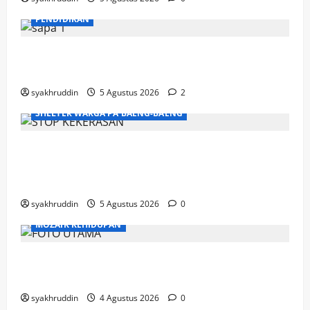
PENDIDIKAN
Mozaik Kehidupan Edisi Kamis, 6 Agustus
2026
syakhruddin
5 Agustus 2026
2
SHELTER WARGA PA'BAENG-BAENG
DP3A Makassar Satukan Langkah Aparat
dan Pendamping Perangi Kekerasan
Seksual
syakhruddin
5 Agustus 2026
0
MOZAIK KEHIDUPAN
Mozaik Kehidupan Edisi Rabu, 5 Agustus
2026
syakhruddin
4 Agustus 2026
0