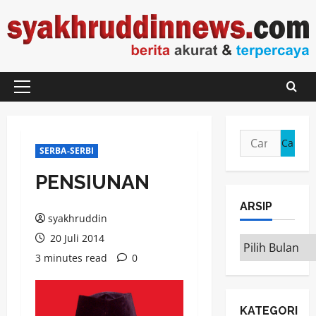
Skip
to
content
Primary
Menu
Cari
SERBA-SERBI
untuk:
PENSIUNAN
ARSIP
syakhruddin
20 Juli 2014
ARSIP
3 minutes read
0
KATEGORI