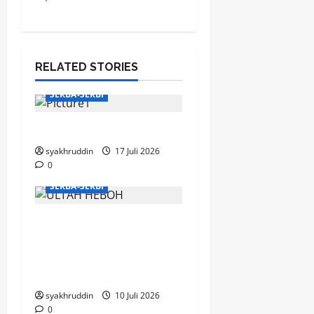
RELATED STORIES
SERBA-SERBI
Mentari Pagi di Jiwa
syakhruddin
17 Juli 2026
0
SERBA-SERBI
Puisi di Ruang
Hemodialisa, Bahagia
yang Mengalir di Hari
Milad ke-67
syakhruddin
10 Juli 2026
0