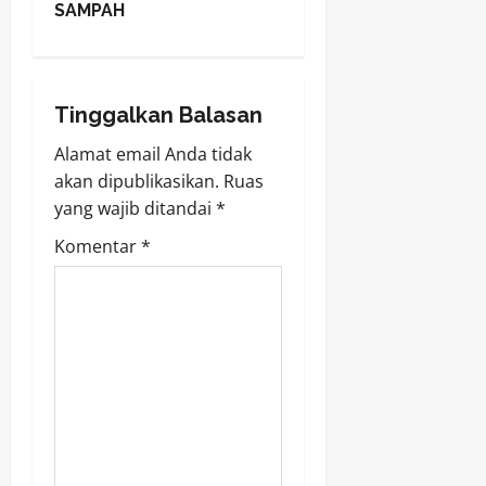
s
SAMPAH
t
n
Tinggalkan Balasan
a
Alamat email Anda tidak
v
akan dipublikasikan.
Ruas
yang wajib ditandai
*
i
Komentar
*
g
a
t
i
o