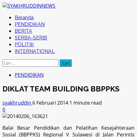
Skip
to
Primary
Beranda
content
Menu
PENDIDIKAN
BERITA
SERBA-SERBI
POLITIK
INTERNATIONAL
Cari
untuk:
PENDIDIKAN
DIKLAT TEAM BUILDING BBPPKS
syakhruddin
6 Februari 2014
1 minute read
0
Balai Besar Pendidikan dan Pelatihan Kesejahteraan
Sosial (BBPPKS) Regional V Sulawesi di Jalan Perintis