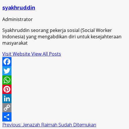
syakhruddin
Administrator
Syakhruddin seorang pekerja sosial (Social Worker
Indonesia) yang mengabdikan diri untuk kesejahteraan
masyarakat
Visit Website
View All Posts
Facebook
Twitter
WhatsApp
Pinterest
LinkedIn
Copy
Post
Previous:
Jenazah Raimah Sudah Ditemukan
Link
Share