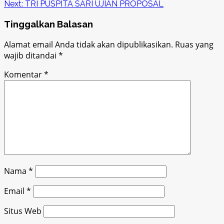
Next:
TRI PUSPITA SARI UJIAN PROPOSAL
navigation
Tinggalkan Balasan
Alamat email Anda tidak akan dipublikasikan.
Ruas yang
wajib ditandai
*
Komentar
*
Nama
*
Email
*
Situs Web