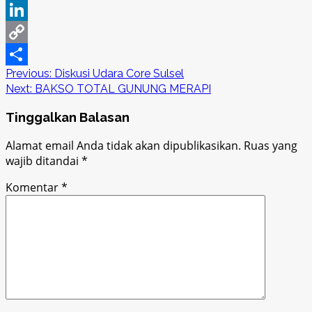
Pinterest
LinkedIn
Copy
Post
Previous:
Diskusi Udara Core Sulsel
Link
Share
Next:
BAKSO TOTAL GUNUNG MERAPI
navigation
Tinggalkan Balasan
Alamat email Anda tidak akan dipublikasikan.
Ruas yang
wajib ditandai
*
Komentar
*