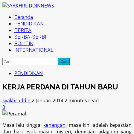
Skip
to
Primary
Beranda
content
Menu
PENDIDIKAN
BERITA
SERBA-SERBI
POLITIK
INTERNATIONAL
Cari
untuk:
PENDIDIKAN
KERJA PERDANA DI TAHUN BARU
syakhruddin
2 Januari 2014
2 minutes read
0
Masa lalu tinggal
kenangan
, masa kini adalah kepastian
dan hari esok masih misteri, demikian adagium yang