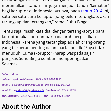
meramalkan, tahun ini juga menjadi tahun ‘kematian’
bagi koruptor di Indonesia. Artinya, pada
tahun 2014
ini,
satu persatu para koruptor yang belum terungkap, akan
terungkap dan tertangkap,” ramal Suhu Bingo.
Tentu saja, masih kata dia, dengan tertangkapnya para
koruptor, akan berdampak pada arah perpolitikan
Indonesia, karena yang tertangkap adalah orang-orang
yang berperan penting dalam partai politik. “Saya tidak
menuduh. Cuma (koruptor) harap waspada saja,”
pungkas Suhu Bingo sembari memperingatkan,
Salamaki.
Salam Takzim,
website
: syakhruddin.com
SMS : 081 2424 5938
email 1
:
syakhruddin@gmail.com
Pin BB : 2A2 FC 722
email 2
:
syakhruddin@yahoo.co.id
Pin Android : 7BCE 92D9
HP Alternatif :
0878 4217 6989 –
HP.
0896 9526 7889
About the Author