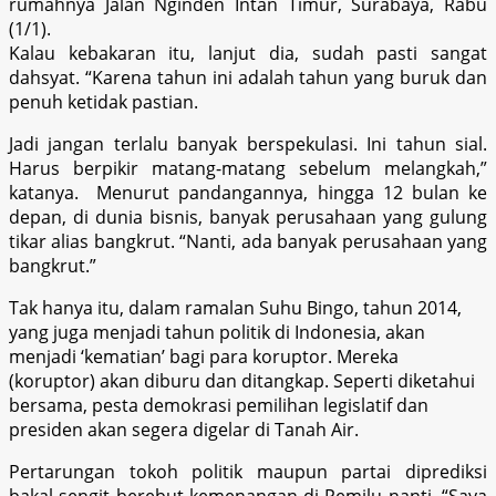
rumahnya Jalan Nginden Intan Timur, Surabaya, Rabu
(1/1).
Kalau kebakaran itu, lanjut dia, sudah pasti sangat
dahsyat. “Karena tahun ini adalah tahun yang buruk dan
penuh ketidak pastian.
Jadi jangan terlalu banyak berspekulasi. Ini tahun sial.
Harus berpikir matang-matang sebelum melangkah,”
katanya. Menurut pandangannya, hingga 12 bulan ke
depan, di dunia bisnis, banyak perusahaan yang gulung
tikar alias bangkrut. “Nanti, ada banyak perusahaan yang
bangkrut.”
Tak hanya itu, dalam ramalan Suhu Bingo, tahun 2014,
yang juga menjadi tahun politik di Indonesia, akan
menjadi ‘kematian’ bagi para koruptor. Mereka
(koruptor) akan diburu dan ditangkap. Seperti diketahui
bersama, pesta demokrasi pemilihan legislatif dan
presiden akan segera digelar di Tanah Air.
Pertarungan tokoh politik maupun partai diprediksi
bakal sengit berebut kemenangan di Pemilu nanti. “Saya