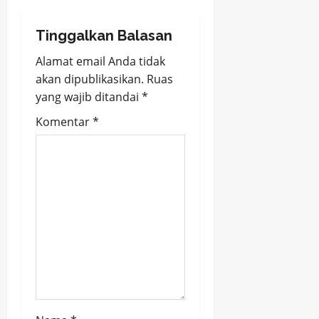
t
n
Tinggalkan Balasan
Alamat email Anda tidak
a
akan dipublikasikan.
Ruas
v
yang wajib ditandai
*
Komentar
*
i
g
a
t
i
o
n