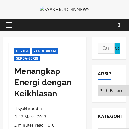
Skip
to
content
Primary
Menu
Cari
BERITA
PENDIDIKAN
untuk:
SERBA-SERBI
Menangkap
ARSIP
Energi dengan
ARSIP
Keikhlasan
syakhruddin
KATEGORI
12 Maret 2013
2 minutes read
0