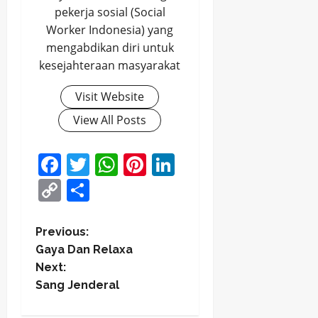
pekerja sosial (Social
Worker Indonesia) yang
mengabdikan diri untuk
kesejahteraan masyarakat
Visit Website
View All Posts
Facebook
Twitter
WhatsApp
Pinterest
LinkedIn
Copy
Share
Link
P
Previous:
Gaya Dan Relaxa
o
Next:
Sang Jenderal
s