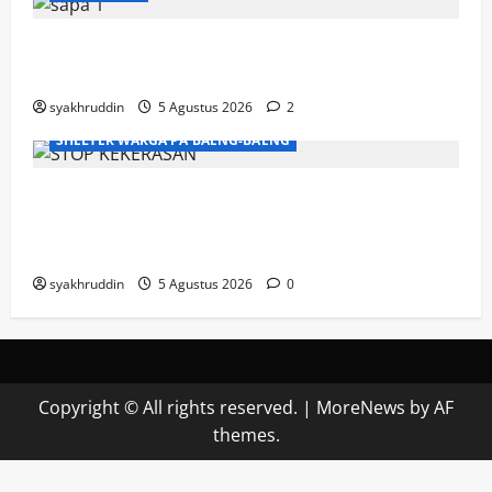
Mozaik Kehidupan Edisi Kamis, 6 Agustus
2026
syakhruddin
5 Agustus 2026
2
SHELTER WARGA PA'BAENG-BAENG
DP3A Makassar Satukan Langkah Aparat
dan Pendamping Perangi Kekerasan
Seksual
syakhruddin
5 Agustus 2026
0
Copyright © All rights reserved.
|
MoreNews
by AF
themes.