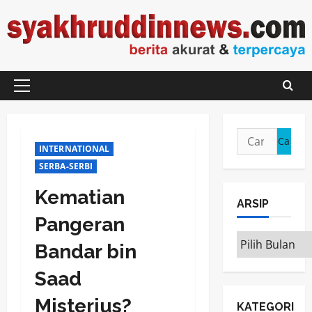
Skip
to
content
Primary
Menu
Cari
INTERNATIONAL
untuk:
SERBA-SERBI
Kematian
ARSIP
Pangeran
ARSIP
Bandar bin
Saad
Misterius?
KATEGORI