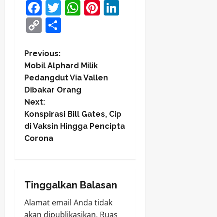
Facebook
Twitter
WhatsApp
Pinterest
LinkedIn
Copy
Share
Link
P
Previous:
Mobil Alphard Milik
o
Pedangdut Via Vallen
Dibakar Orang
s
Next:
t
Konspirasi Bill Gates, Cip
di Vaksin Hingga Pencipta
n
Corona
a
v
Tinggalkan Balasan
i
Alamat email Anda tidak
akan dipublikasikan.
Ruas