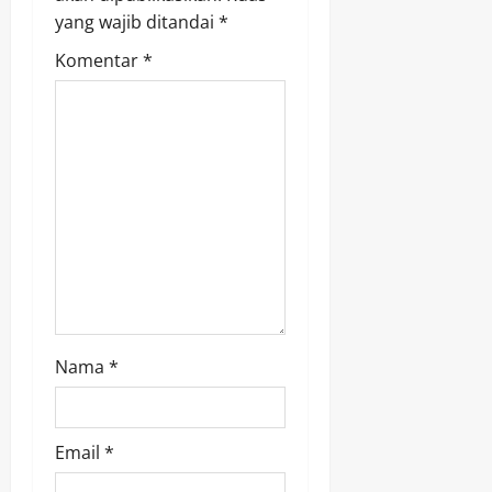
g
yang wajib ditandai
*
a
Komentar
*
t
i
o
n
Nama
*
Email
*