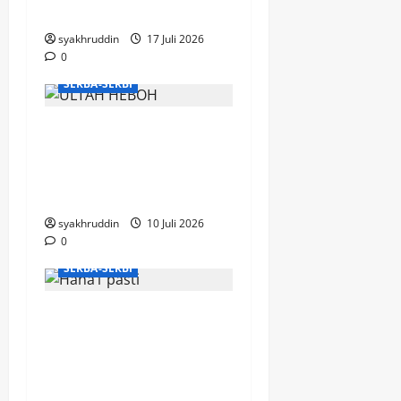
Mentari Pagi di Jiwa
syakhruddin
17 Juli 2026
0
SERBA-SERBI
Puisi di Ruang
Hemodialisa, Bahagia
yang Mengalir di Hari
Milad ke-67
syakhruddin
10 Juli 2026
0
SERBA-SERBI
KPI Makassar bersiap
menapaki perjalanan
penting ke panggung
nasional