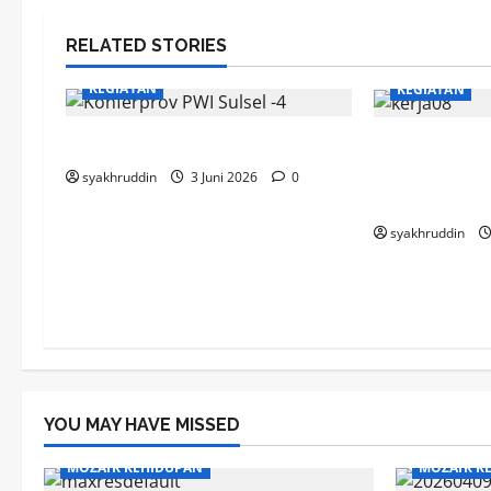
RELATED STORIES
KEGIATAN
KEGIATAN
Elegi Aklamasi di Senja Pers
Kerja Bakti
08 Keluraha
syakhruddin
3 Juni 2026
0
Baeng
syakhruddin
YOU MAY HAVE MISSED
MOZAIK KEHIDUPAN
MOZAIK K