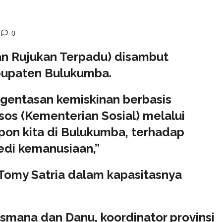
0
an Rujukan Terpadu) disambut
bupaten Bulukumba.
ngentasan kemiskinan berbasis
s (Kementerian Sosial) melalui
on kita di Bulukumba, terhadap
edi kemanusiaan,”
Tomy Satria dalam kapasitasnya
smana dan Danu, koordinator provinsi