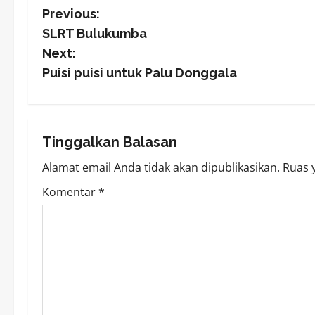
P
Previous:
SLRT Bulukumba
o
Next:
s
Puisi puisi untuk Palu Donggala
t
n
Tinggalkan Balasan
a
Alamat email Anda tidak akan dipublikasikan.
Ruas 
v
Komentar
*
i
g
a
t