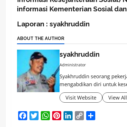
informasi Kementerian Sosial dan
Laporan : syakhruddin
ABOUT THE AUTHOR
syakhruddin
Administrator
Syakhruddin seorang pekerja
mengabdikan diri untuk kes
Visit Website
View Al
Facebook
Twitter
WhatsApp
Pinterest
LinkedIn
Copy
Share
Link