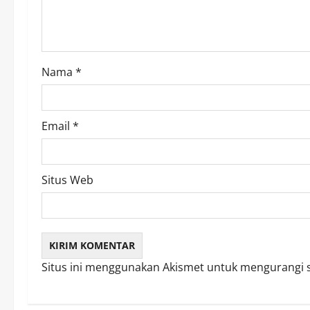
i
o
Nama
*
n
Email
*
Situs Web
Situs ini menggunakan Akismet untuk mengurangi