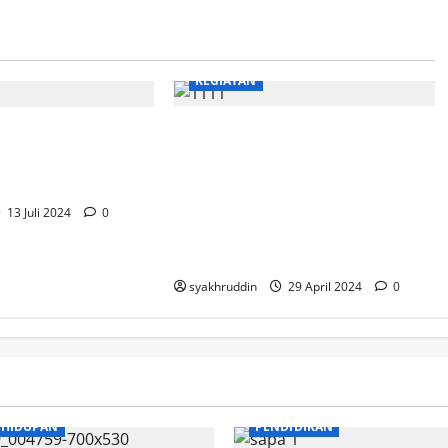
KEGIATAN
“Ketua Tim PKK Kota
 di Kawasan ORW
Makassar Hadiri Acara Halal
n Pa’Baeng-
Bihalal di Kecamatan
Tamalate: Memperkuat
13 Juli 2024
0
Persaudaraan dan
Meneruskan Kebaikan”
syakhruddin
29 April 2024
0
EHIDUPAN
PENDIDIKAN