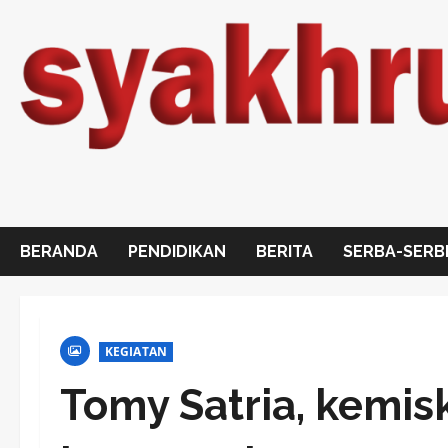
Skip
to
content
BERANDA
PENDIDIKAN
BERITA
SERBA-SERB
KEGIATAN
Tomy Satria, kemis