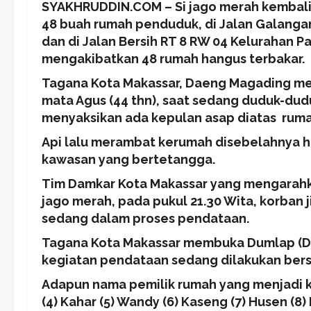
SYAKHRUDDIN.COM – Si jago merah kembal
48 buah rumah penduduk, di Jalan Galanga
dan di Jalan Bersih RT 8 RW 04 Kelurahan 
mengakibatkan 48 rumah hangus terbakar.
Tagana Kota Makassar, Daeng Magading mel
mata Agus (44 thn), saat sedang duduk-dudu
menyaksikan ada kepulan asap diatas rumah
Api lalu merambat kerumah disebelahnya 
kawasan yang bertetangga.
Tim Damkar Kota Makassar yang mengarahka
jago merah, pada pukul 21.30 Wita, korban j
sedang dalam proses pendataan.
Tagana Kota Makassar membuka Dumlap (D
kegiatan pendataan sedang dilakukan ber
Adapun nama pemilik rumah yang menjadi korb
(4) Kahar (5) Wandy (6) Kaseng (7) Husen (8) N