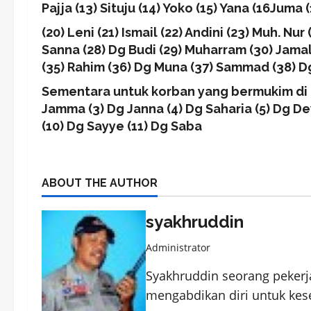
Pajja (13) Situju (14) Yoko (15) Yana (16Juma 
(20) Leni (21) Ismail (22) Andini (23) Muh. N
Sanna (28) Dg Budi (29) Muharram (30) Jamal
(35) Rahim (36) Dg Muna (37) Sammad (38) D
Sementara untuk korban yang bermukim di K
Jamma (3) Dg Janna (4) Dg Saharia (5) Dg Dew
(10) Dg Sayye (11) Dg Saba
ABOUT THE AUTHOR
syakhruddin
Administrator
Syakhruddin seorang pekerja
mengabdikan diri untuk kes