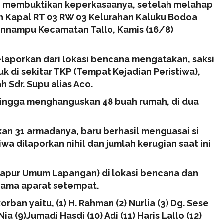
i membuktikan keperkasaanya, setelah melahap
n Kapal RT 03 RW 03 Kelurahan Kaluku Bodoa
Pannampu Kecamatan Tallo, Kamis (16/8)
aporkan dari lokasi bencana mengatakan, saksi
k di sekitar TKP (Tempat Kejadian Peristiwa),
 Sdr. Supu alias Aco.
hingga menghanguskan 48 buah rumah, di dua
n 31 armadanya, baru berhasil menguasai si
iwa dilaporkan nihil dan jumlah kerugian saat ini
apur Umum Lapangan) di lokasi bencana dan
sama aparat setempat.
an yaitu, (1) H. Rahman (2) Nurlia (3) Dg. Sese
ia (9)Jumadi Hasdi (10) Adi (11) Haris Lallo (12)