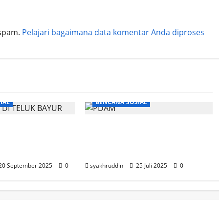
 spam.
Pelajari bagaimana data komentar Anda diproses
IAL
BENCANA SOSIAL
i Teluk Bayur
Waspada Penggunaan Air
atu Korban Jiwa
PDAM Mulai 27 Juli s/d 3
Agustus 2025
20 September 2025
0
syakhruddin
25 Juli 2025
0