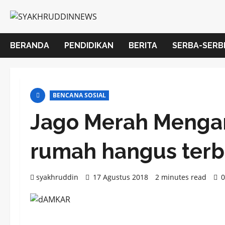
Skip
to
content
BERANDA
PENDIDIKAN
BERITA
SERBA-SERB
BENCANA SOSIAL
Jago Merah Menga
rumah hangus terb
syakhruddin
17 Agustus 2018
2 minutes read
0