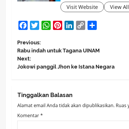
Visit Website
View Al
Facebook
Twitter
WhatsApp
Pinterest
LinkedIn
Copy
Share
Link
P
Previous:
Rabu indah untuk Tagana UINAM
o
Next:
s
Jokowi panggil Jhon ke Istana Negara
t
n
Tinggalkan Balasan
a
Alamat email Anda tidak akan dipublikasikan.
Ruas 
v
Komentar
*
i