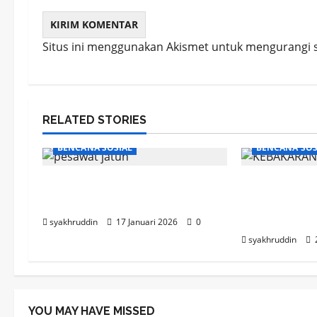
Situs ini menggunakan Akismet untuk mengurangi
RELATED STORIES
BENCANA SOSIAL
BENCANA SOS
Ketika Langit Membisu di
Kebakaran d
Atas Bulusaraung
Makassar, S
Meninggal
syakhruddin
17 Januari 2026
0
syakhruddin
YOU MAY HAVE MISSED