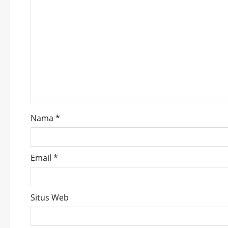
g
a
t
i
o
Nama
*
n
Email
*
Situs Web