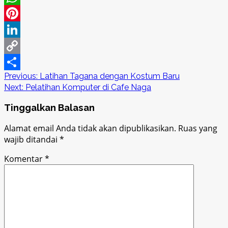
WhatsApp
Pinterest
LinkedIn
Copy
Post
Previous:
Latihan Tagana dengan Kostum Baru
Link
Share
Next:
Pelatihan Komputer di Cafe Naga
navigation
Tinggalkan Balasan
Alamat email Anda tidak akan dipublikasikan.
Ruas yang
wajib ditandai
*
Komentar
*