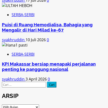
syakhruddin
17 Juli 2026
0
SERBA-SERBI
Puisi di Ruang Hemodialisa, Bahagia yang
Mengalir di Hari Milad ke-67
syakhruddin
10 Juli 2026
0
SERBA-SERBI
KPI Makassar bersiap menapaki perjalanan
penting ke panggung nasional
syakhruddin
3 April 2026
0
Cari
untuk:
ARSIP
ARSIP