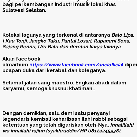
bagi perkembangan industri musik lokal khas
Sulawesi Selatan.
Koleksi lagunya yang terkenal di antaranya
Balo Lipa,
I Kau Tonji, Jangko Taku, Pantai Losari, Rapammi Sona,
Sajang Rennu, Uru Balu dan deretan karya lainnya
.
Akun facebook
almarhum
h
ttps://www.facebook.com/anciofficia
l
dipe
ucapan duka dari kerabat dan koleganya.
Selamat jalan sang maestro. Engkau abadi dalam
karyamu, semoga khusnul khatimah…
Dengan demikian, satu demi satu penyanyi
legendaris kembali keharibaan Ilahi rabbi sebagai
ketentuan yang telah digariskan oleh-Nya,
Innalillahi
wa innailahi rajiun (syakhruddin/HP 08124245938)
.