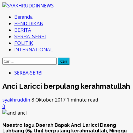
Skip
to
Primary
Beranda
content
Menu
PENDIDIKAN
BERITA
SERBA-SERBI
POLITIK
INTERNATIONAL
Cari
untuk:
SERBA-SERBI
Anci Laricci berpulang kerahmatullah
syakhruddin
8 Oktober 2017
1 minute read
0
Maestro lagu Daerah Bapak Anci Laricci Daeng
Labbang (65 thn) berpulang kerahmatullah, Minggu