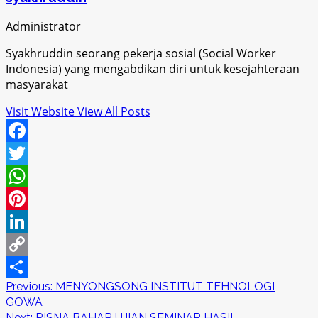
Administrator
Syakhruddin seorang pekerja sosial (Social Worker
Indonesia) yang mengabdikan diri untuk kesejahteraan
masyarakat
Visit Website
View All Posts
Facebook
Twitter
WhatsApp
Pinterest
LinkedIn
Copy
Post
Previous:
MENYONGSONG INSTITUT TEHNOLOGI
Link
Share
GOWA
navigation
Next:
RISNA BAHAR UJIAN SEMINAR HASIL