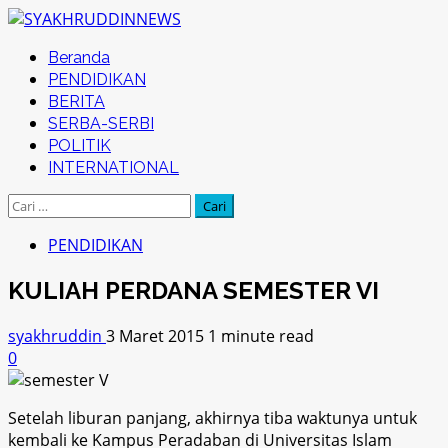
Skip
to
Primary
Beranda
content
Menu
PENDIDIKAN
BERITA
SERBA-SERBI
POLITIK
INTERNATIONAL
Cari
untuk:
PENDIDIKAN
KULIAH PERDANA SEMESTER VI
syakhruddin
3 Maret 2015
1 minute read
0
Setelah liburan panjang, akhirnya tiba waktunya untuk
kembali ke Kampus Peradaban di Universitas Islam