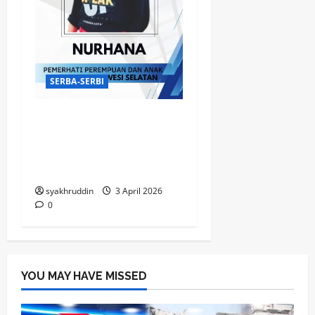
SERBA-SERBI
KPI Makassar bersiap
menapaki perjalanan
penting ke panggung
nasional
syakhruddin
3 April 2026
0
YOU MAY HAVE MISSED