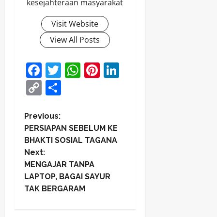
kesejahteraan masyarakat
Visit Website
View All Posts
Facebook
Twitter
WhatsApp
Pinterest
LinkedIn
Copy
Share
Link
P
Previous:
PERSIAPAN SEBELUM KE
o
BHAKTI SOSIAL TAGANA
Next:
s
MENGAJAR TANPA
t
LAPTOP, BAGAI SAYUR
TAK BERGARAM
n