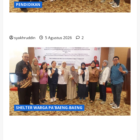
PENDIDIKAN
Mozaik Kehidupan Edisi Kamis, 6 Agustus
2026
syakhruddin
5 Agustus 2026
2
SHELTER WARGA PA'BAENG-BAENG
DP3A Makassar Satukan Langkah Aparat
dan Pendamping Perangi Kekerasan
Seksual