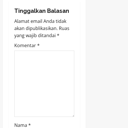
a
Tinggalkan Balasan
v
Alamat email Anda tidak
i
akan dipublikasikan.
Ruas
yang wajib ditandai
*
g
Komentar
*
a
t
i
o
n
Nama
*