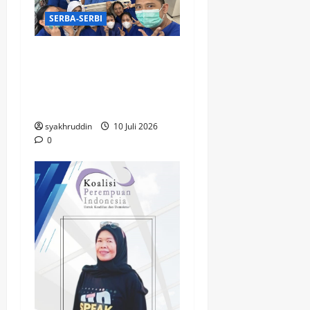
SERBA-SERBI
Puisi di Ruang
Hemodialisa, Bahagia
yang Mengalir di Hari
Milad ke-67
syakhruddin
10 Juli 2026
0