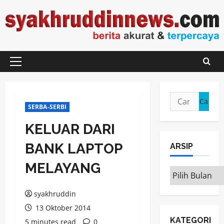
Skip
to
content
Primary
Menu
Cari
SERBA-SERBI
untuk:
KELUAR DARI
BANK LAPTOP
ARSIP
MELAYANG
ARSIP
syakhruddin
13 Oktober 2014
KATEGORI
5 minutes read
0