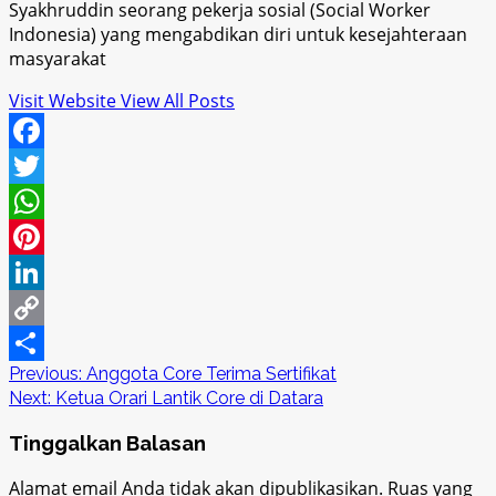
Syakhruddin seorang pekerja sosial (Social Worker
Indonesia) yang mengabdikan diri untuk kesejahteraan
masyarakat
Visit Website
View All Posts
Facebook
Twitter
WhatsApp
Pinterest
LinkedIn
Copy
Post
Previous:
Anggota Core Terima Sertifikat
Link
Share
Next:
Ketua Orari Lantik Core di Datara
navigation
Tinggalkan Balasan
Alamat email Anda tidak akan dipublikasikan.
Ruas yang