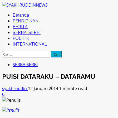
Skip
to
Primary
Beranda
content
Menu
PENDIDIKAN
BERITA
SERBA-SERBI
POLITIK
INTERNATIONAL
Cari
untuk:
SERBA-SERBI
PUISI DATARAKU – DATARAMU
syakhruddin
12 Januari 2014
1 minute read
0