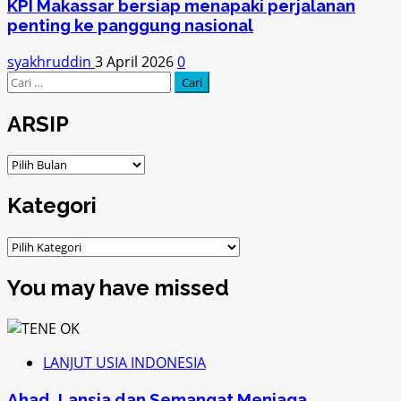
KPI Makassar bersiap menapaki perjalanan
penting ke panggung nasional
syakhruddin
3 April 2026
0
Cari
untuk:
ARSIP
ARSIP
Kategori
Kategori
You may have missed
LANJUT USIA INDONESIA
Ahad, Lansia dan Semangat Menjaga