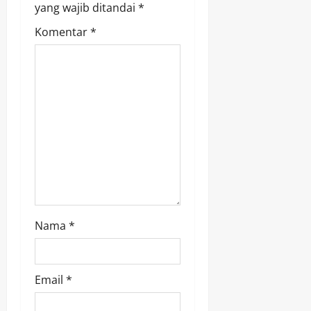
i
yang wajib ditandai
*
g
Komentar
*
a
t
i
o
n
Nama
*
Email
*