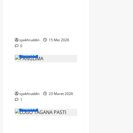
Gerimis Tak Surutkan
Semangat, Mahasiswa
Kesos UIN Alauddin
Tempah Diri Bersama
TAGANA
syakhruddin
15 Mei 2026
0
TAGANA
Mozaik Kehidupan Edisi
Selasa, 24 Maret 2026
Ultah Tagana
syakhruddin
23 Maret 2026
1
TAGANA
Mozaik Kehidupan Edisi
Senin, 23 Maret 2026