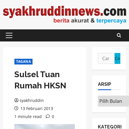
Skip
to
content
Primary
Menu
Cari
TAGANA
untuk:
Sulsel Tuan
Rumah HKSN
ARSIP
ARSIP
syakhruddin
13 Februari 2013
1 minute read
0
KATEGORI