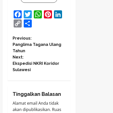
Facebook
Twitter
WhatsApp
Pinterest
LinkedIn
Copy
Share
Link
P
Previous:
Panglima Tagana Ulang
o
Tahun
Next:
s
Ekspedisi NKRI Koridor
t
Sulawesi
n
a
Tinggalkan Balasan
v
Alamat email Anda tidak
akan dipublikasikan.
Ruas