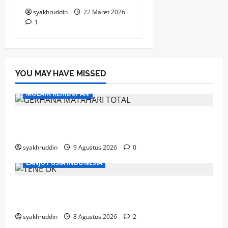
syakhruddin
22 Maret 2026
1
YOU MAY HAVE MISSED
MOZAIK KEHIDUPAN
Mozaik Kehidupan Edisi Senin 10 Agustus
2026
syakhruddin
9 Agustus 2026
0
LANJUT USIA INDONESIA
Ahad, Lansia dan Semangat Menjaga
Kebugaran
syakhruddin
8 Agustus 2026
2