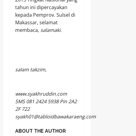
tahun ini dipercayakan
kepada Pemprov. Sulsel di
Makassar
,
selamat
me
mbaca,
salamaki.
salam takzim,
www.syakhruddin.com
SMS 081 2424 5938 Pin 2A2
2F 722
syakh01@tabloidbawakaraeng.com
ABOUT THE AUTHOR