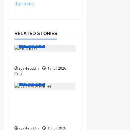
diproses
RELATED STORIES
SERBA-SERBI
Mentari Pagi di Jiwa
syakhruddin
17 Juli 2026
0
SERBA-SERBI
Puisi di Ruang
Hemodialisa, Bahagia
yang Mengalir di Hari
Milad ke-67
syakhruddin
10 Juli 2026