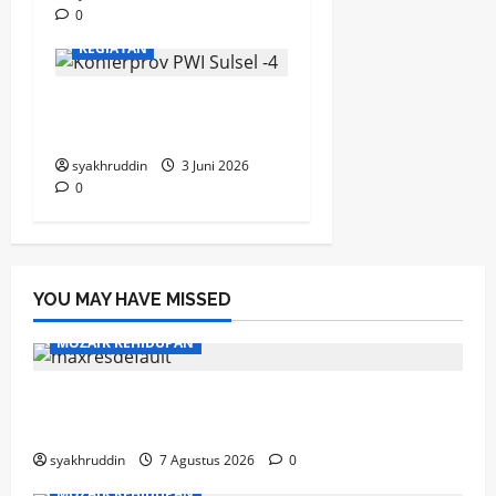
0
KEGIATAN
Elegi Aklamasi di Senja
Pers
syakhruddin
3 Juni 2026
0
YOU MAY HAVE MISSED
MOZAIK KEHIDUPAN
Mozaik Kehidupan Edisi Sabtu, 8 Agustus
2026
syakhruddin
7 Agustus 2026
0
MOZAIK KEHIDUPAN