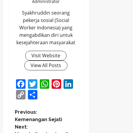
Administrator
Syakhruddin seorang
pekerja sosial (Social
Worker Indonesia) yang
mengabdikan diri untuk
kesejahteraan masyarakat
Visit Website
View All Posts
Facebook
Twitter
WhatsApp
Pinterest
LinkedIn
Copy
Share
Link
P
Previous:
Kemenangan Sejati
o
Next: