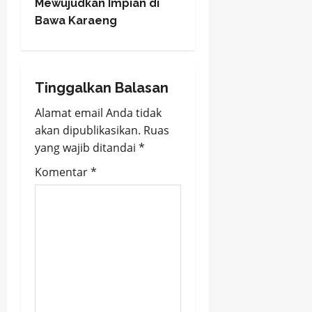
Mewujudkan Impian di
s
Bawa Karaeng
t
n
Tinggalkan Balasan
a
Alamat email Anda tidak
v
akan dipublikasikan.
Ruas
yang wajib ditandai
*
i
Komentar
*
g
a
t
i
o