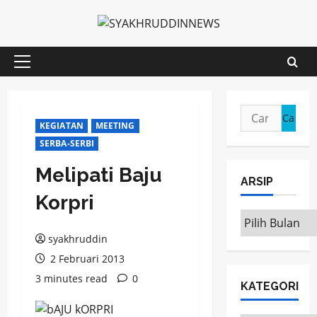
Skip
to
content
Primary
Menu
Cari
KEGIATAN
MEETING
untuk:
SERBA-SERBI
Melipati Baju
ARSIP
Korpri
ARSIP
syakhruddin
2 Februari 2013
3 minutes read
0
KATEGORI