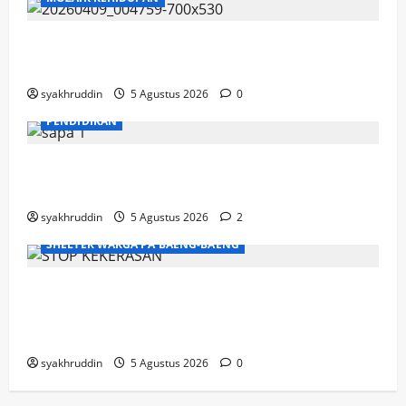
Mozaik Kehidupan Edisi Jumat, 7 Agustus
2026
syakhruddin
5 Agustus 2026
0
PENDIDIKAN
Mozaik Kehidupan Edisi Kamis, 6 Agustus
2026
syakhruddin
5 Agustus 2026
2
SHELTER WARGA PA'BAENG-BAENG
DP3A Makassar Satukan Langkah Aparat
dan Pendamping Perangi Kekerasan
Seksual
syakhruddin
5 Agustus 2026
0