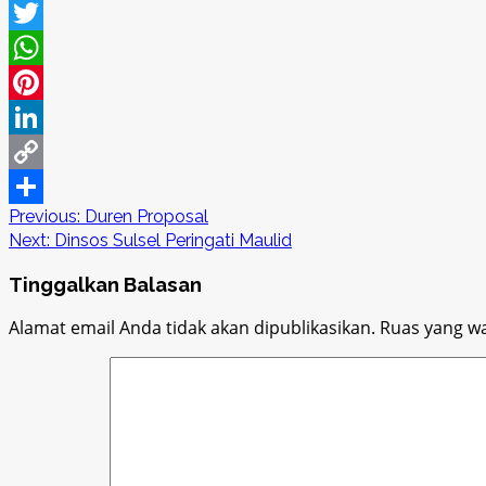
Facebook
Twitter
WhatsApp
Pinterest
LinkedIn
Copy
Post
Previous:
Duren Proposal
Link
Share
Next:
Dinsos Sulsel Peringati Maulid
navigation
Tinggalkan Balasan
Alamat email Anda tidak akan dipublikasikan.
Ruas yang wa