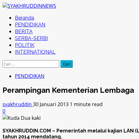
Skip
to
Primary
Beranda
content
Menu
PENDIDIKAN
BERITA
SERBA-SERBI
POLITIK
INTERNATIONAL
Cari
untuk:
PENDIDIKAN
Perampingan Kementerian Lembaga
syakhruddin
30 Januari 2013
1 minute read
0
SYAKHRUDDIN.COM – Pemerintah melalui kajian LAN (
tahun 2014 mendatang.