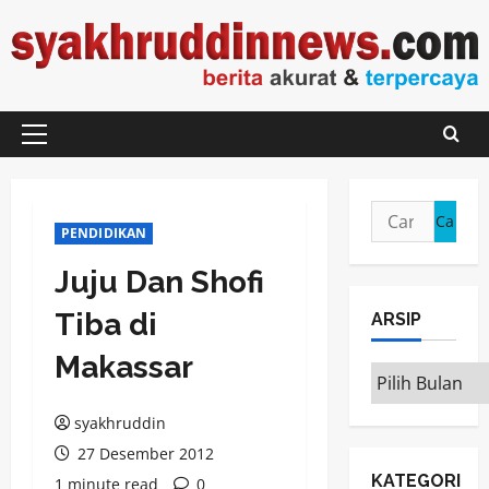
Skip
to
content
Primary
Menu
Cari
PENDIDIKAN
untuk:
Juju Dan Shofi
Tiba di
ARSIP
Makassar
ARSIP
syakhruddin
27 Desember 2012
KATEGORI
1 minute read
0