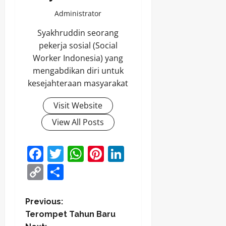
Administrator
Syakhruddin seorang
pekerja sosial (Social
Worker Indonesia) yang
mengabdikan diri untuk
kesejahteraan masyarakat
Visit Website
View All Posts
Facebook
Twitter
WhatsApp
Pinterest
LinkedIn
Copy
Share
Link
P
Previous:
Terompet Tahun Baru