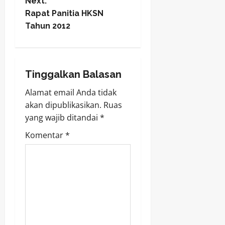
o
Next:
Rapat Panitia HKSN
s
Tahun 2012
t
n
Tinggalkan Balasan
a
Alamat email Anda tidak
v
akan dipublikasikan.
Ruas
yang wajib ditandai
*
i
Komentar
*
g
a
t
i