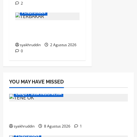
2
MOZAIK KEHIDUPAN
PENDIDIKAN
Mozaik Kehidupan Edisi
Selasa, 4 Agustus 2026
syakhruddin
2 Agustus 2026
0
YOU MAY HAVE MISSED
LANJUT USIA INDONESIA
Ahad, Lansia dan Semangat Menjaga
Kebugaran
syakhruddin
8 Agustus 2026
1
PENDIDIKAN