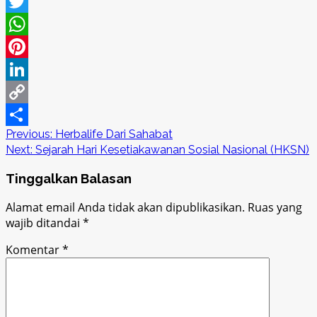
Facebook
Twitter
WhatsApp
Pinterest
LinkedIn
Copy
Post
Previous:
Herbalife Dari Sahabat
Link
Share
Next:
Sejarah Hari Kesetiakawanan Sosial Nasional (HKSN)
navigation
Tinggalkan Balasan
Alamat email Anda tidak akan dipublikasikan.
Ruas yang
wajib ditandai
*
Komentar
*