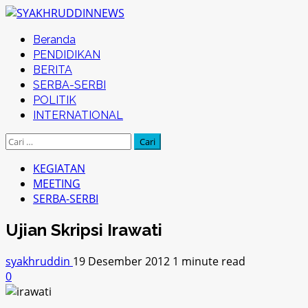
Skip
to
Primary
Beranda
content
Menu
PENDIDIKAN
BERITA
SERBA-SERBI
POLITIK
INTERNATIONAL
Cari
untuk:
KEGIATAN
MEETING
SERBA-SERBI
Ujian Skripsi Irawati
syakhruddin
19 Desember 2012
1 minute read
0