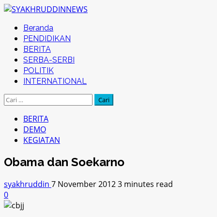
Skip
to
Primary
Beranda
content
Menu
PENDIDIKAN
BERITA
SERBA-SERBI
POLITIK
INTERNATIONAL
Cari
untuk:
BERITA
DEMO
KEGIATAN
Obama dan Soekarno
syakhruddin
7 November 2012
3 minutes read
0