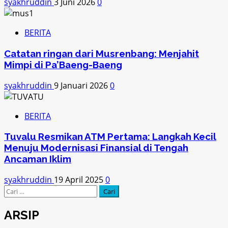
syakhruddin
3 Juni 2026
0
BERITA
Catatan ringan dari Musrenbang: Menjahit
Mimpi di Pa’Baeng-Baeng
syakhruddin
9 Januari 2026
0
BERITA
Tuvalu Resmikan ATM Pertama: Langkah Kecil
Menuju Modernisasi Finansial di Tengah
Ancaman Iklim
syakhruddin
19 April 2025
0
Cari
untuk:
ARSIP