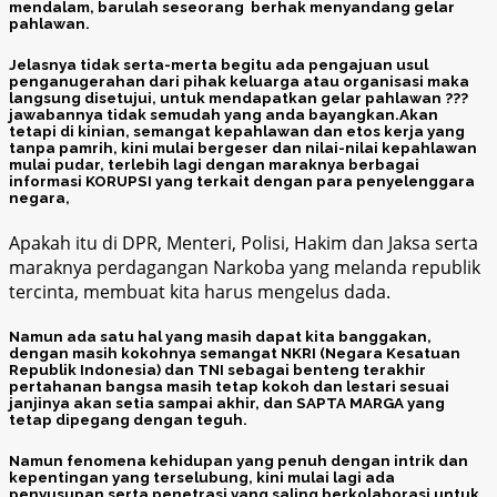
mendalam, barulah seseorang berhak menyandang gelar
pahlawan.
Jelasnya tidak serta-merta begitu ada pengajuan usul
penganugerahan dari pihak keluarga atau organisasi maka
langsung disetujui, untuk mendapatkan gelar pahlawan ???
jawabannya tidak semudah yang anda bayangkan.Akan
tetapi di kinian, semangat kepahlawan dan etos kerja yang
tanpa pamrih, kini mulai bergeser dan nilai-nilai kepahlawan
mulai pudar, terlebih lagi dengan maraknya berbagai
informasi KORUPSI yang terkait dengan para penyelenggara
negara,
Apakah itu di DPR, Menteri, Polisi, Hakim dan Jaksa serta
maraknya perdagangan Narkoba yang melanda republik
tercinta, membuat kita harus mengelus dada.
Namun ada satu hal yang masih dapat kita banggakan,
dengan masih kokohnya semangat NKRI (Negara Kesatuan
Republik Indonesia) dan TNI sebagai benteng terakhir
pertahanan bangsa masih tetap kokoh dan lestari sesuai
janjinya akan setia sampai akhir, dan SAPTA MARGA yang
tetap dipegang dengan teguh.
Namun fenomena kehidupan yang penuh dengan intrik dan
kepentingan yang terselubung, kini mulai lagi ada
penyusupan serta penetrasi yang saling berkolaborasi untuk