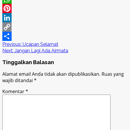
WhatsApp
Pinterest
LinkedIn
Copy
Post
Previous:
Ucapan Selamat
Link
Share
Next:
Jangan Lagi Ada Airmata
navigation
Tinggalkan Balasan
Alamat email Anda tidak akan dipublikasikan.
Ruas yang
wajib ditandai
*
Komentar
*