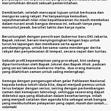
meruntuhkan dinasti sebuah pemerintahan.
Demikianlah, setelah mencapai tujuan untuk berkuasa dan
menguras uang rakyat. Pertanyaannya kemudian,
sejauhmanakah nilai-nilai kepahlawanan itu masih membekas
dalam nurani anak bangsa dewasa ini, sebuah tanya yang
menuntut jawab, bersifat taktis dan karya nyata.
Beruntunglah dengan pencitraan Gubernur baru DKI Jakarta,
Bapak Jokowi,
berani menyingsingkan lengan baju untuk
turun ke lapangan dan membawa serta aparat
pendampingnya, untuk bersama-sama mendengar derita
rakyat dan penyelesaian di tempat, secara cepat dan tuntas.
Sebuah profil kepemimpinan yang prorakyat, kini sedang
dipertontonkan oleh
Bapak Jokowi
dan
Bapak Ahok,
paduan
yang serasi laksana
Soekarno-Hatta,
dua orang manusia
yang dilahirkan zaman untuk saling melengkapi.
Semoga dengan penganugerahan gelar Pahlawan Nasional
kepada kedua tokoh idola kita, dapat menjadi pemicu untuk
terus belajar dengan serius, seiring dengan perkembangan
zaman dan kemajuan teknologi, sehingga seseorang dapat
dideteksi apa yang dilakukan dalam kesehariannya. Inilah
yang menjadi catatan dan agenda kita sebagai anak bangsa
yang membutuhkan pelayanan yang
cepat, murah dan ramah……
salamaki.