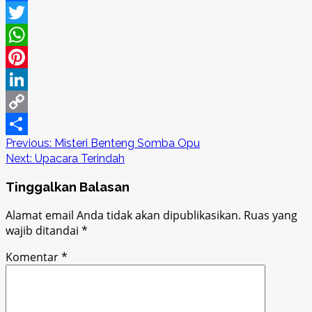
Facebook
Twitter
WhatsApp
Pinterest
LinkedIn
Copy
Post
Previous:
Misteri Benteng Somba Opu
Link
Share
Next:
Upacara Terindah
navigation
Tinggalkan Balasan
Alamat email Anda tidak akan dipublikasikan.
Ruas yang
wajib ditandai
*
Komentar
*