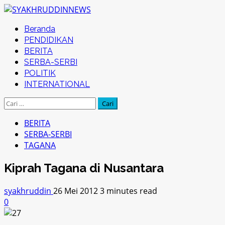
Skip
to
Primary
Beranda
content
Menu
PENDIDIKAN
BERITA
SERBA-SERBI
POLITIK
INTERNATIONAL
Cari
untuk:
BERITA
SERBA-SERBI
TAGANA
Kiprah Tagana di Nusantara
syakhruddin
26 Mei 2012
3 minutes read
0