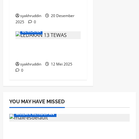
Dikukuhkan
syakhruddin
20 Desember
2025
0
BENCANA
Puisi Duka “Ledakan di
Kota Garut”
syakhruddin
12 Mei 2025
0
YOU MAY HAVE MISSED
MOZAIK KEHIDUPAN
Mozaik Kehidupan Edisi Sabtu, 8 Agustus
2026