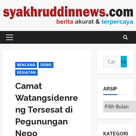
Skip
to
content
Primary
Menu
Cari
BENCANA
DEMO
untuk:
KEGIATAN
Camat
ARSIP
Watangsidenre
ARSIP
ng Tersesat di
Pegunungan
Nepo
KATEGORI