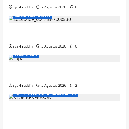
syakhruddin
7 Agustus 2026
0
MOZAIK KEHIDUPAN
Mozaik Kehidupan Edisi Jumat, 7 Agustus
2026
syakhruddin
5 Agustus 2026
0
PENDIDIKAN
Mozaik Kehidupan Edisi Kamis, 6 Agustus
2026
syakhruddin
5 Agustus 2026
2
SHELTER WARGA PA'BAENG-BAENG
DP3A Makassar Satukan Langkah Aparat
dan Pendamping Perangi Kekerasan
Seksual