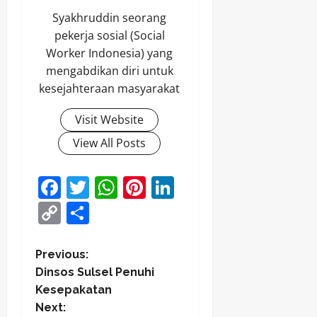
Syakhruddin seorang
pekerja sosial (Social
Worker Indonesia) yang
mengabdikan diri untuk
kesejahteraan masyarakat
Visit Website
View All Posts
Facebook
Twitter
WhatsApp
Pinterest
LinkedIn
Copy
Share
Link
P
Previous:
Dinsos Sulsel Penuhi
o
Kesepakatan
Next: