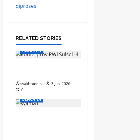
diproses
RELATED STORIES
KEGIATAN
Elegi Aklamasi di Senja
Pers
syakhruddin
3 Juni 2026
0
BENCANA
Dari Kampus ke Garis
Depan Bencana ;
Kompi TAGANA Kessos
UIN Alauddin