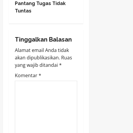
s
Pantang Tugas Tidak
t
Tuntas
n
a
Tinggalkan Balasan
v
Alamat email Anda tidak
akan dipublikasikan.
Ruas
i
yang wajib ditandai
*
g
Komentar
*
a
t
i
o