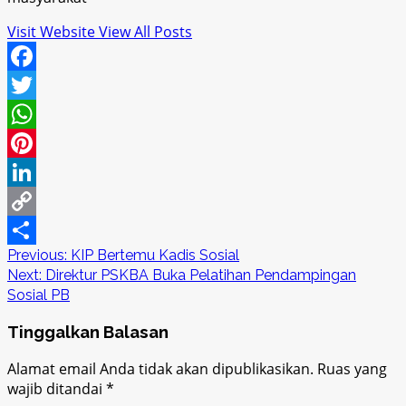
Visit Website
View All Posts
Facebook
Twitter
WhatsApp
Pinterest
LinkedIn
Copy
Post
Previous:
KIP Bertemu Kadis Sosial
Link
Share
Next:
Direktur PSKBA Buka Pelatihan Pendampingan
navigation
Sosial PB
Tinggalkan Balasan
Alamat email Anda tidak akan dipublikasikan.
Ruas yang
wajib ditandai
*