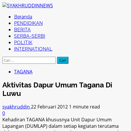
Skip
to
Primary
Beranda
content
Menu
PENDIDIKAN
BERITA
SERBA-SERBI
POLITIK
INTERNATIONAL
Cari
untuk:
TAGANA
Aktivitas Dapur Umum Tagana Di
Luwu
syakhruddin
22 Februari 2012
1 minute read
0
Kehadiran TAGANA khususnya Unit Dapur Umum
Lapangan (DUMLAP) dalam setiap kegiatan terutama