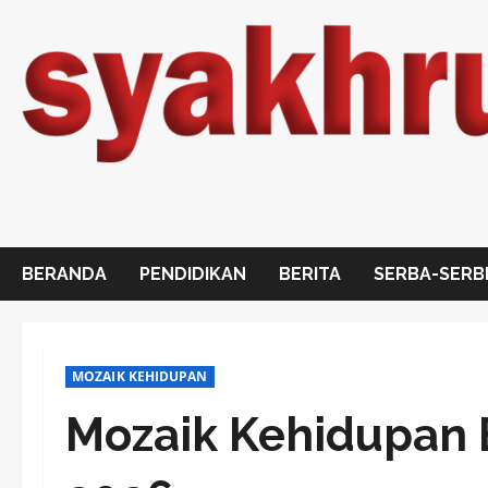
Skip
to
content
BERANDA
PENDIDIKAN
BERITA
SERBA-SERB
MOZAIK KEHIDUPAN
Mozaik Kehidupan E