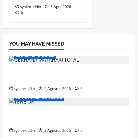
syakhruddin
3 April 2026
0
YOU MAY HAVE MISSED
MOZAIK KEHIDUPAN
Mozaik Kehidupan Edisi Senin 10 Agustus
2026
syakhruddin
9 Agustus 2026
0
LANJUT USIA INDONESIA
Ahad, Lansia dan Semangat Menjaga
Kebugaran
syakhruddin
8 Agustus 2026
2