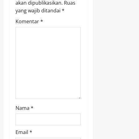
akan dipublikasikan.
Ruas
a
yang wajib ditandai
*
Komentar
*
t
i
o
n
Nama
*
Email
*