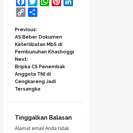
Facebook
Twitter
WhatsApp
Pinterest
LinkedIn
Copy
Share
Link
P
Previous:
AS Beber Dokumen
o
Keterlibatan MbS di
Pembunuhan Khashoggi
s
Next:
t
Bripka CS Penembak
Anggota TNI di
n
Cengkareng Jadi
Tersangka
a
v
i
Tinggalkan Balasan
Alamat email Anda tidak
g