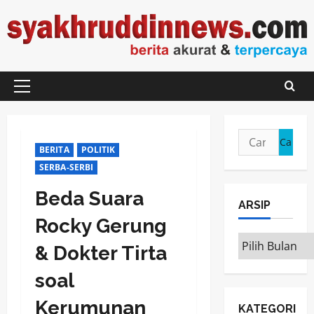
Skip
to
content
Primary
Menu
Cari
BERITA
POLITIK
untuk:
SERBA-SERBI
Beda Suara
ARSIP
Rocky Gerung
ARSIP
& Dokter Tirta
soal
Kerumunan
KATEGORI