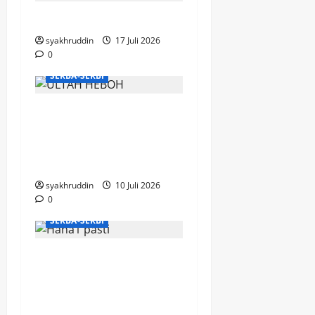
Mentari Pagi di Jiwa
syakhruddin
17 Juli 2026
0
SERBA-SERBI
Puisi di Ruang
Hemodialisa, Bahagia
yang Mengalir di Hari
Milad ke-67
syakhruddin
10 Juli 2026
0
SERBA-SERBI
KPI Makassar bersiap
menapaki perjalanan
penting ke panggung
nasional