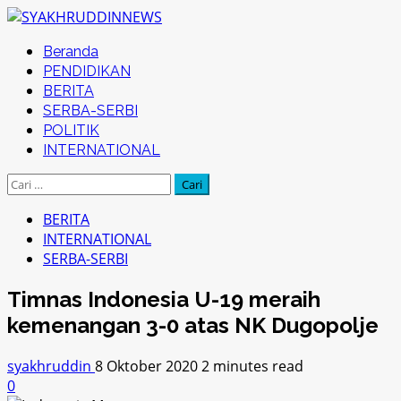
Skip
to
Primary
Beranda
content
Menu
PENDIDIKAN
BERITA
SERBA-SERBI
POLITIK
INTERNATIONAL
Cari
untuk:
BERITA
INTERNATIONAL
SERBA-SERBI
Timnas Indonesia U-19 meraih
kemenangan 3-0 atas NK Dugopolje
syakhruddin
8 Oktober 2020
2 minutes read
0