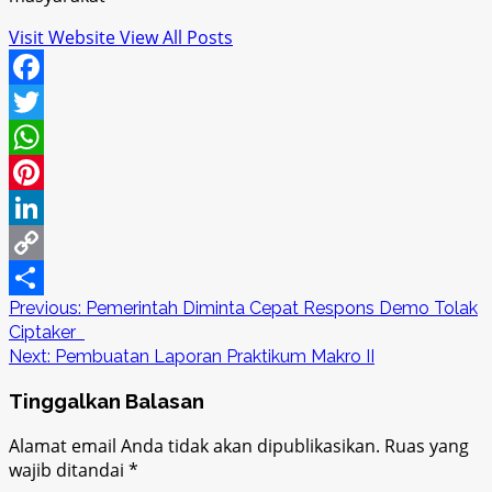
Visit Website
View All Posts
Facebook
Twitter
WhatsApp
Pinterest
LinkedIn
Copy
Post
Previous:
Pemerintah Diminta Cepat Respons Demo Tolak
Link
Share
Ciptaker
navigation
Next:
Pembuatan Laporan Praktikum Makro II
Tinggalkan Balasan
Alamat email Anda tidak akan dipublikasikan.
Ruas yang
wajib ditandai
*