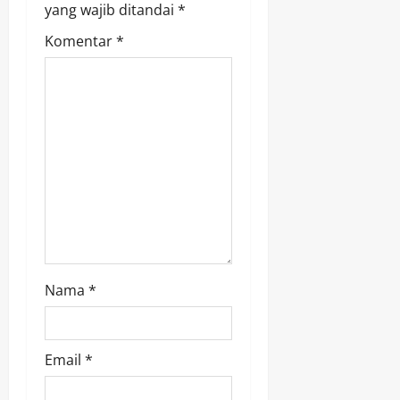
yang wajib ditandai
*
a
Komentar
*
t
i
o
n
Nama
*
Email
*