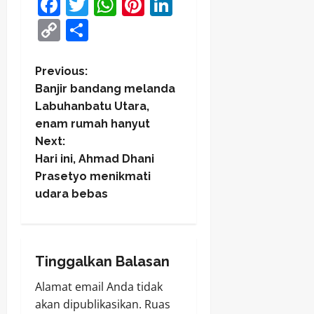
Facebook
Twitter
WhatsApp
Pinterest
LinkedIn
Copy
Share
Link
P
Previous:
Banjir bandang melanda
o
Labuhanbatu Utara,
enam rumah hanyut
s
Next:
t
Hari ini, Ahmad Dhani
Prasetyo menikmati
n
udara bebas
a
v
Tinggalkan Balasan
i
Alamat email Anda tidak
akan dipublikasikan.
Ruas
g