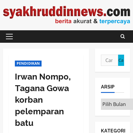
Skip
to
content
Primary
Menu
Cari
PENDIDIKAN
untuk:
Irwan Nompo,
Tagana Gowa
ARSIP
korban
ARSIP
pelemparan
batu
KATEGORI