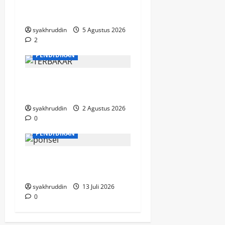
Mozaik Kehidupan Edisi
Kamis, 6 Agustus 2026
syakhruddin
5 Agustus 2026
2
MOZAIK KEHIDUPAN
PENDIDIKAN
Mozaik Kehidupan Edisi
Selasa, 4 Agustus 2026
syakhruddin
2 Agustus 2026
0
PENDIDIKAN
Selamat Bersekolah,
Cucunda
syakhruddin
13 Juli 2026
0