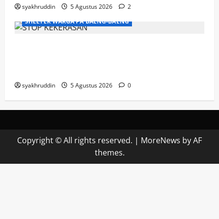
syakhruddin
5 Agustus 2026
2
SHELTER WARGA PA'BAENG-BAENG
DP3A Makassar Satukan Langkah Aparat
dan Pendamping Perangi Kekerasan
Seksual
syakhruddin
5 Agustus 2026
0
Copyright © All rights reserved.
|
MoreNews
by AF
themes.