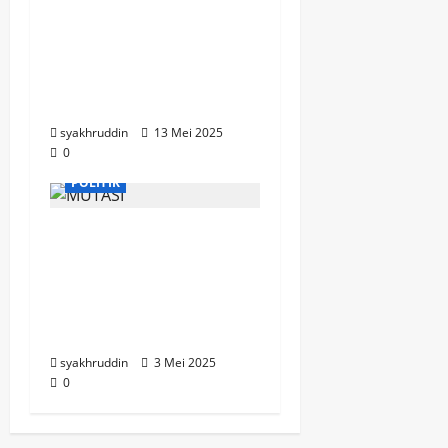
Pengamanan
Kejaksaan oleh TNI:
Antara Supremasi Sipil
dan Sinergi Antar-
Lembaga
syakhruddin
13 Mei 2025
0
POLITIK
Panglima TNI Batalkan
Mutasi 7 Perwira
Tinggi, Termasuk Putra
Eks Wapres Try
Sutrisno
syakhruddin
3 Mei 2025
0