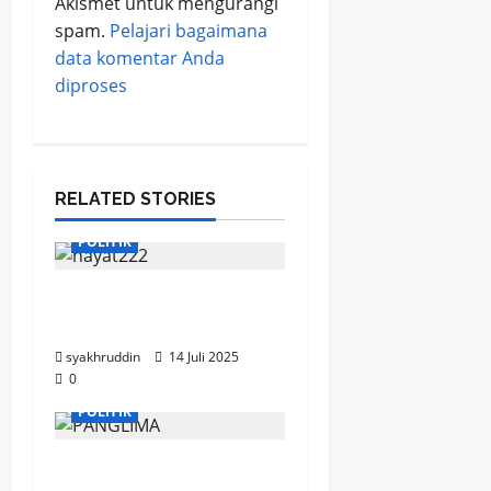
Akismet untuk mengurangi
spam.
Pelajari bagaimana
data komentar Anda
diproses
RELATED STORIES
POLITIK
Abdul Hayat Plt. DPW
Perindo Sulsel
syakhruddin
14 Juli 2025
0
POLITIK
Kontroversi