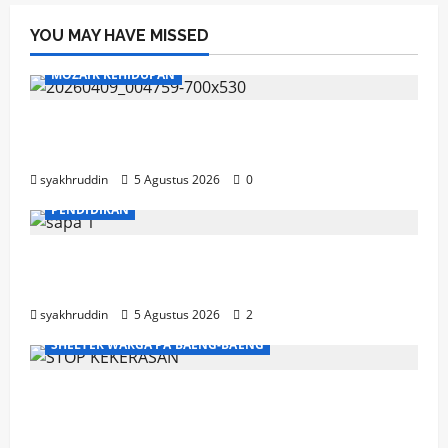
YOU MAY HAVE MISSED
MOZAIK KEHIDUPAN
Mozaik Kehidupan Edisi Jumat, 7 Agustus
2026
syakhruddin
5 Agustus 2026
0
PENDIDIKAN
Mozaik Kehidupan Edisi Kamis, 6 Agustus
2026
syakhruddin
5 Agustus 2026
2
SHELTER WARGA PA'BAENG-BAENG
DP3A Makassar Satukan Langkah Aparat
dan Pendamping Perangi Kekerasan
Seksual