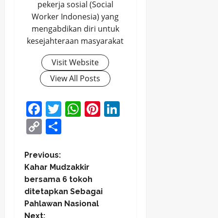
pekerja sosial (Social
Worker Indonesia) yang
mengabdikan diri untuk
kesejahteraan masyarakat
Visit Website
View All Posts
Facebook
Twitter
WhatsApp
Pinterest
LinkedIn
Copy
Share
Link
P
Previous:
Kahar Mudzakkir
o
bersama 6 tokoh
ditetapkan Sebagai
s
Pahlawan Nasional
Next: