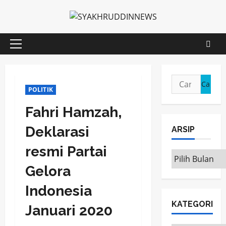
Skip
to
content
Primary
Menu
Cari
POLITIK
untuk:
Fahri Hamzah,
Deklarasi
ARSIP
resmi Partai
ARSIP
Gelora
Indonesia
KATEGORI
Januari 2020