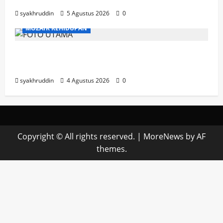
syakhruddin
5 Agustus 2026
0
MOZAIK KEHIDUPAN
Mozaik Kehidupan Edisi Rabu, 5 Agustus
2026
syakhruddin
4 Agustus 2026
0
Copyright © All rights reserved.
|
MoreNews
by AF
themes.