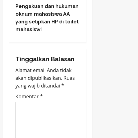
t
Pengakuan dan hukuman
n
oknum mahasiswa AA
yang selipkan HP di toilet
a
mahasiswi
v
i
Tinggalkan Balasan
g
Alamat email Anda tidak
a
akan dipublikasikan.
Ruas
yang wajib ditandai
*
t
Komentar
*
i
o
n