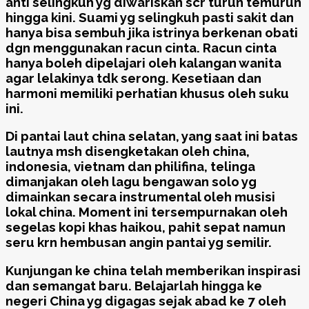
anti selingkuh yg diwariskan scr turun temurun
hingga kini. Suami yg selingkuh pasti sakit dan
hanya bisa sembuh jika istrinya berkenan obati
dgn menggunakan racun cinta. Racun cinta
hanya boleh dipelajari oleh kalangan wanita
agar lelakinya tdk serong. Kesetiaan dan
harmoni memiliki perhatian khusus oleh suku
ini.
Di pantai laut china selatan, yang saat ini batas
lautnya msh disengketakan oleh china,
indonesia, vietnam dan philifina, telinga
dimanjakan oleh lagu bengawan solo yg
dimainkan secara instrumental oleh musisi
lokal china. Moment ini tersempurnakan oleh
segelas kopi khas haikou, pahit sepat namun
seru krn hembusan angin pantai yg semilir.
Kunjungan ke china telah memberikan inspirasi
dan semangat baru. Belajarlah hingga ke
negeri China yg digagas sejak abad ke 7 oleh