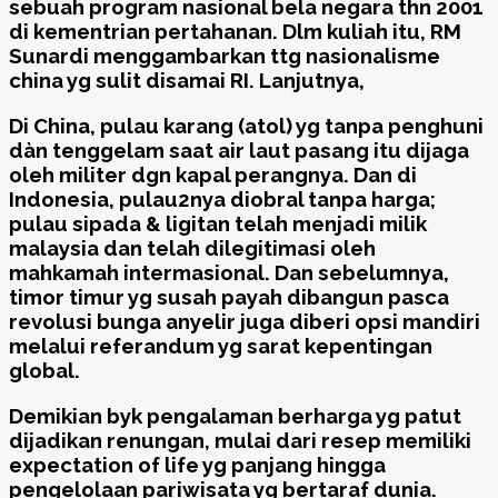
sebuah program nasional bela negara thn 2001
di kementrian pertahanan. Dlm kuliah itu, RM
Sunardi menggambarkan ttg nasionalisme
china yg sulit disamai RI. Lanjutnya,
Di China, pulau karang (atol) yg tanpa penghuni
dàn tenggelam saat air laut pasang itu dijaga
oleh militer dgn kapal perangnya. Dan di
Indonesia, pulau2nya diobral tanpa harga;
pulau sipada & ligitan telah menjadi milik
malaysia dan telah dilegitimasi oleh
mahkamah intermasional. Dan sebelumnya,
timor timur yg susah payah dibangun pasca
revolusi bunga anyelir juga diberi opsi mandiri
melalui referandum yg sarat kepentingan
global.
Demikian byk pengalaman berharga yg patut
dijadikan renungan, mulai dari resep memiliki
expectation of life yg panjang hingga
pengelolaan pariwisata yg bertaraf dunia.