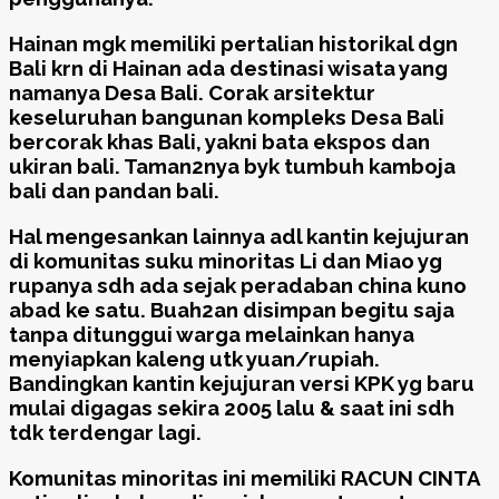
Hainan mgk memiliki pertalian historikal dgn
Bali krn di Hainan ada destinasi wisata yang
namanya Desa Bali. Corak arsitektur
keseluruhan bangunan kompleks Desa Bali
bercorak khas Bali, yakni bata ekspos dan
ukiran bali. Taman2nya byk tumbuh kamboja
bali dan pandan bali.
Hal mengesankan lainnya adl kantin kejujuran
di komunitas suku minoritas Li dan Miao yg
rupanya sdh ada sejak peradaban china kuno
abad ke satu. Buah2an disimpan begitu saja
tanpa ditunggui warga melainkan hanya
menyiapkan kaleng utk yuan/rupiah.
Bandingkan kantin kejujuran versi KPK yg baru
mulai digagas sekira 2005 lalu & saat ini sdh
tdk terdengar lagi.
Komunitas minoritas ini memiliki RACUN CINTA