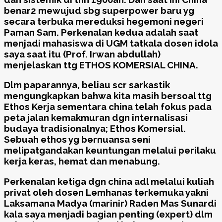
benar2 mewujud sbg superpower baru yg
secara terbuka mereduksi hegemoni negeri
Paman Sam. Perkenalan kedua adalah saat
menjadi mahasiswa di UGM tatkala dosen idola
saya saat itu (Prof. Irwan abdullah)
menjelaskan ttg ETHOS KOMERSIAL CHINA.
Dlm paparannya, beliau scr sarkastik
mengungkapkan bahwa kita masih bersoal ttg
Ethos Kerja sementara china telah fokus pada
peta jalan kemakmuran dgn internalisasi
budaya tradisionalnya; Ethos Komersial.
Sebuah ethos yg bernuansa seni
melipatgandakan keuntungan melalui perilaku
kerja keras, hemat dan menabung.
Perkenalan ketiga dgn china adl melalui kuliah
privat oleh dosen Lemhanas terkemuka yakni
Laksamana Madya (marinir) Raden Mas Sunardi
kala saya menjadi bagian penting (expert) dlm