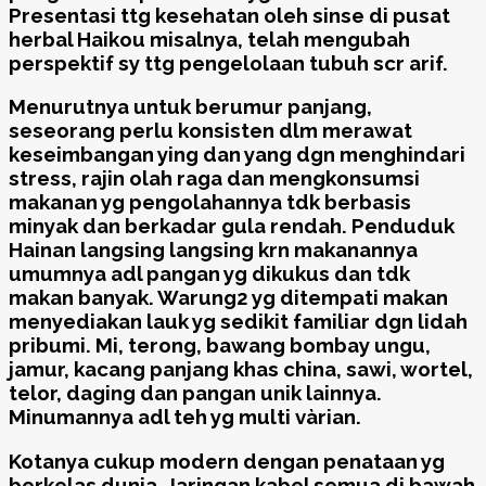
Presentasi ttg kesehatan oleh sinse di pusat
herbal Haikou misalnya, telah mengubah
perspektif sy ttg pengelolaan tubuh scr arif.
Menurutnya untuk berumur panjang,
seseorang perlu konsisten dlm merawat
keseimbangan ying dan yang dgn menghindari
stress, rajin olah raga dan mengkonsumsi
makanan yg pengolahannya tdk berbasis
minyak dan berkadar gula rendah. Penduduk
Hainan langsing langsing krn makanannya
umumnya adl pangan yg dikukus dan tdk
makan banyak. Warung2 yg ditempati makan
menyediakan lauk yg sedikit familiar dgn lidah
pribumi. Mi, terong, bawang bombay ungu,
jamur, kacang panjang khas china, sawi, wortel,
telor, daging dan pangan unik lainnya.
Minumannya adl teh yg multi vàrian.
Kotanya cukup modern dengan penataan yg
berkelas dunia. Jaringan kabel semua di bawah