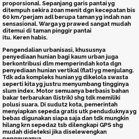
proporsional. Sepanjang garis pantai yg
ditempuh sekira 20an menit dgn kecepatan bis
60 km/perjam adl berupa taman yg indah nan
sensasional. Warga yg prawed sangat mudah
ditemui di taman pinggir pantai
itu.
Keren
habis.
Pengendalian urbanisasi, khususnya
penyediaan hunian bagi kaum urban juga
berkontribusi dlm memperindah kota dgn
penyediaan hunian vertikal (flat) yg menjulang.
Tdk ada kompleks hunian yg dikelola swasta
seperti kita yg justru menyumbang tingginya
slum index. Motor semuanya berbasis bahan
bakar terbarukan (listrik) shg tdk memiliki
polusi suara. Di sudut2 kota, pemerintah
menyiapkan sepeda gratis utk penduduknya yg
bebas digunakan siapa saja dan tdk mungkin
hilang krn sepeda2 tsb dilengkapi GPS shg
mudah dideteksi jika diselewengkan
penggunanya.