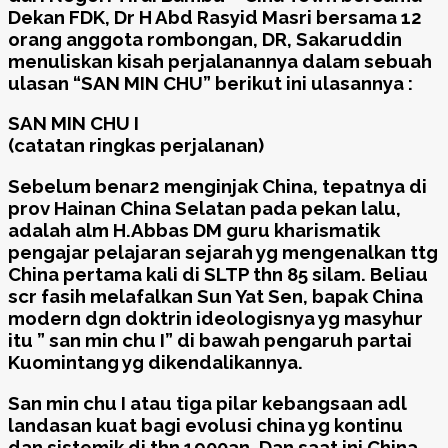
Dekan FDK, Dr H Abd Rasyid Masri bersama 12
orang anggota rombongan, DR, Sakaruddin
menuliskan kisah perjalanannya dalam sebuah
ulasan “SAN MIN CHU” berikut ini ulasannya :
SAN MIN CHU I
(catatan ringkas perjalanan)
Sebelum benar2 menginjak China, tepatnya di
prov Hainan China Selatan pada pekan lalu,
adalah alm H.Abbas DM guru kharismatik
pengajar pelajaran sejarah yg mengenalkan ttg
China pertama kali di SLTP thn 85 silam. Beliau
scr fasih melafalkan Sun Yat Sen, bapak China
modern dgn doktrin ideologisnya yg masyhur
itu ” san min chu I” di bawah pengaruh partai
Kuomintang yg dikendalikannya.
San min chu I atau tiga pilar kebangsaan adl
landasan kuat bagi evolusi china yg kontinu
dan sistemik di thn 1900an. Dan saat ini China