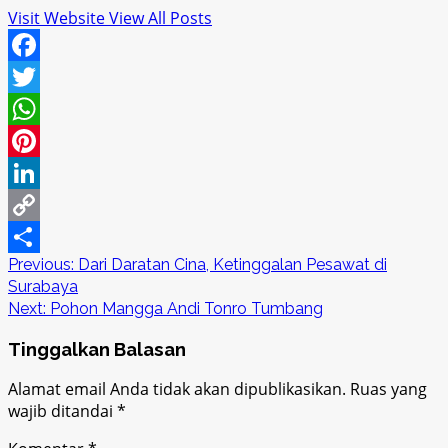
Visit Website
View All Posts
Facebook
Twitter
WhatsApp
Pinterest
LinkedIn
Copy
Post
Previous:
Dari Daratan Cina, Ketinggalan Pesawat di
Link
Share
Surabaya
navigation
Next:
Pohon Mangga Andi Tonro Tumbang
Tinggalkan Balasan
Alamat email Anda tidak akan dipublikasikan.
Ruas yang
wajib ditandai
*