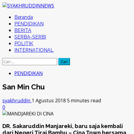
Skip
to
Primary
Beranda
content
Menu
PENDIDIKAN
BERITA
SERBA-SERBI
POLITIK
INTERNATIONAL
Cari
untuk:
PENDIDIKAN
San Min Chu
syakhruddin
1 Agustus 2018
5 minutes read
0
DR. Sakaruddin Manjareki, baru saja kembali
dari Negeri Tirai Bambu – Cina Town bersama