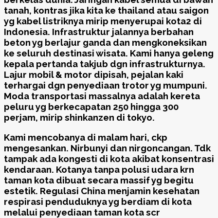
tanah, kontras jika kita ke thailand atau saigon
yg kabel listriknya mirip menyerupai kota2 di
Indonesia. Infrastruktur jalannya berbahan
beton yg berlajur ganda dan mengkoneksikan
ke seluruh destinasi wisata. Kami hanya geleng
kepala pertanda takjub dgn infrastrukturnya.
Lajur mobil & motor dipisah, pejalan kaki
terhargai dgn penyediaan trotor yg mumpuni.
Moda transportasi massalnya adalah kereta
peluru yg berkecapatan 250 hingga 300
perjam, mirip shinkanzen di tokyo.
Kami mencobanya di malam hari, ckp
mengesankan. Nirbunyi dan nirgoncangan. Tdk
tampak ada kongesti di kota akibat konsentrasi
kendaraan. Kotanya tanpa polusi udara krn
taman kota dibuat secara massif yg begitu
estetik. Regulasi China menjamin kesehatan
respirasi penduduknya yg berdiam di kota
melalui penyediaan taman kota scr