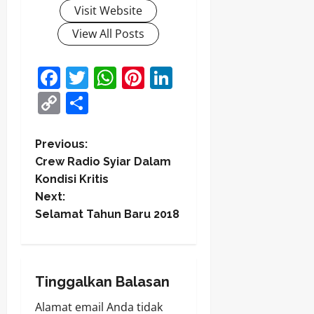
Visit Website
View All Posts
Facebook
Twitter
WhatsApp
Pinterest
LinkedIn
Copy
Share
Link
P
Previous:
Crew Radio Syiar Dalam
o
Kondisi Kritis
Next:
s
Selamat Tahun Baru 2018
t
n
Tinggalkan Balasan
a
Alamat email Anda tidak