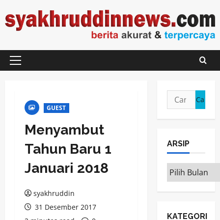
Skip
to
content
Primary
Menu
Cari
untuk:
GUEST
Menyambut
ARSIP
Tahun Baru 1
Januari 2018
ARSIP
syakhruddin
31 Desember 2017
KATEGORI