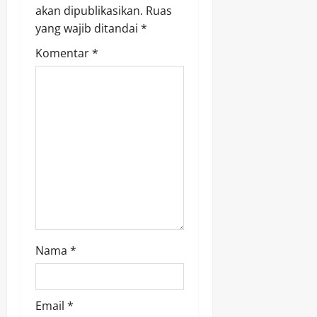
v
akan dipublikasikan.
Ruas
yang wajib ditandai
*
i
Komentar
*
g
a
t
i
o
n
Nama
*
Email
*