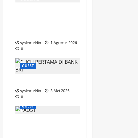
Jejak Dakwah dari
Tanah Sudan Menyapa
Jamaah Masjid Besar
Al-Abrar
syakhruddin
1 Agustus 2026
0
GUEST
Renungan Pagi
syakhruddin
3 Mei 2026
0
GUEST
Paus Leo XIV: Paus
Pertama dari Amerika
Serikat, Pewaris