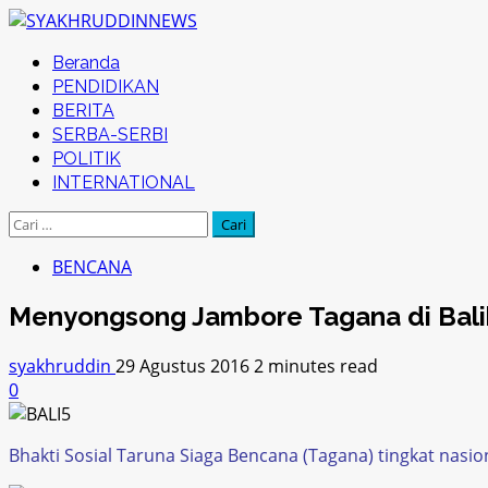
Skip
to
Primary
Beranda
content
Menu
PENDIDIKAN
BERITA
SERBA-SERBI
POLITIK
INTERNATIONAL
Cari
untuk:
BENCANA
Menyongsong Jambore Tagana di Bal
syakhruddin
29 Agustus 2016
2 minutes read
0
Bhakti Sosial Taruna Siaga Bencana (Tagana) tingkat nasio