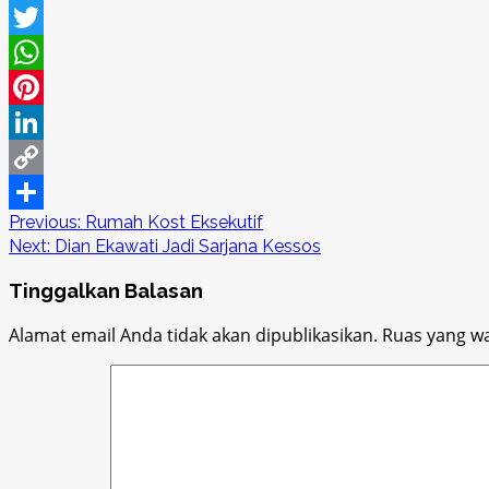
Facebook
Twitter
WhatsApp
Pinterest
LinkedIn
Copy
Post
Previous:
Rumah Kost Eksekutif
Link
Share
Next:
Dian Ekawati Jadi Sarjana Kessos
navigation
Tinggalkan Balasan
Alamat email Anda tidak akan dipublikasikan.
Ruas yang wa