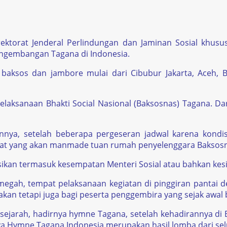
rektorat Jenderal Perlindungan dan Jaminan Sosial khus
ngembangan Tagana di Indonesia.
aksos dan jambore mulai dari Cibubur Jakarta, Aceh, B
elaksanaan Bhakti Social Nasional (Baksosnas) Tagana. Da
aannya, setelah beberapa pergeseran jadwal karena kon
pat yang akan manmade tuan rumah penyelenggara Baksosn
sikan termasuk kesempatan Menteri Sosial atau bahkan kesi
egah, tempat pelaksanaan kegiatan di pinggiran pantai 
 akan tetapi juga bagi peserta penggembira yang sejak awal
si sejarah, hadirnya hymne Tagana, setelah kehadirannya di
nya Hymne Tagana Indonesia merupakan hasil lomba dari sel