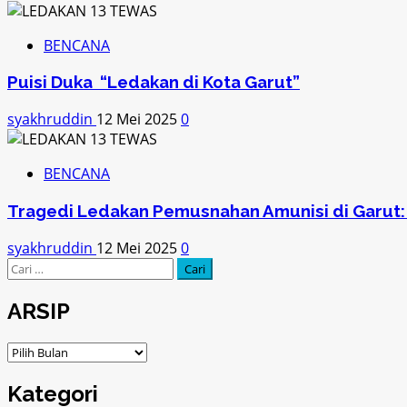
BENCANA
Puisi Duka “Ledakan di Kota Garut”
syakhruddin
12 Mei 2025
0
BENCANA
Tragedi Ledakan Pemusnahan Amunisi di Garut: 
syakhruddin
12 Mei 2025
0
Cari
untuk:
ARSIP
ARSIP
Kategori