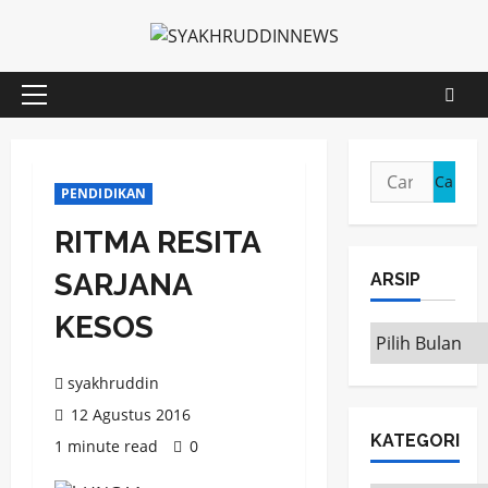
Skip
to
content
Primary
Menu
Cari
PENDIDIKAN
untuk:
RITMA RESITA
SARJANA
ARSIP
KESOS
ARSIP
syakhruddin
12 Agustus 2016
KATEGORI
1 minute read
0