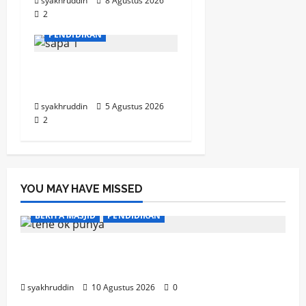
syakhruddin
8 Agustus 2026
2
PENDIDIKAN
Mozaik Kehidupan Edisi
Kamis, 6 Agustus 2026
syakhruddin
5 Agustus 2026
2
YOU MAY HAVE MISSED
BERITA MASJID
PENDIDIKAN
Ketika Sebuah Lampu Menjadi Cahaya
Kebaikan
syakhruddin
10 Agustus 2026
0