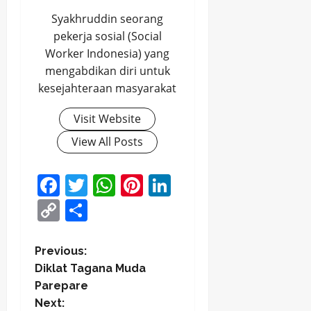
Syakhruddin seorang
pekerja sosial (Social
Worker Indonesia) yang
mengabdikan diri untuk
kesejahteraan masyarakat
Visit Website
View All Posts
Facebook
Twitter
WhatsApp
Pinterest
LinkedIn
Copy
Share
Link
P
Previous:
Diklat Tagana Muda
o
Parepare
Next: