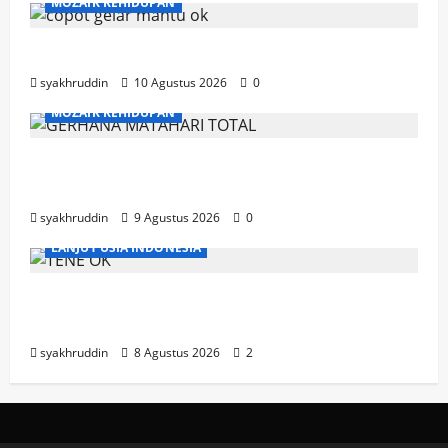
MOZAIK KEHIDUPAN
Selasa, 11 Agustus 2026 Mozaik Kehidupan
syakhruddin
10 Agustus 2026
0
MOZAIK KEHIDUPAN
Mozaik Kehidupan Edisi Senin 10 Agustus
2026
syakhruddin
9 Agustus 2026
0
LANJUT USIA INDONESIA
Ahad, Lansia dan Semangat Menjaga
Kebugaran
syakhruddin
8 Agustus 2026
2