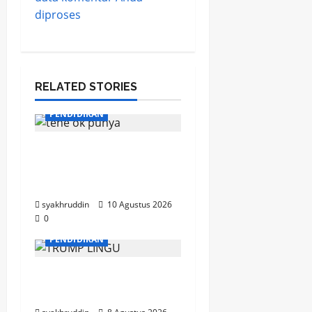
diproses
RELATED STORIES
BERITA MASJID
PENDIDIKAN
Ketika Sebuah Lampu
Menjadi Cahaya
Kebaikan
syakhruddin
10 Agustus 2026
0
PENDIDIKAN
Mozaik Kehidupan Edisi
Ahad, 9 Agustus 2026