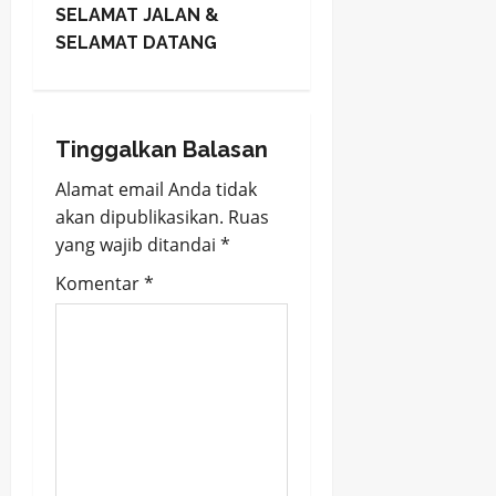
s
SELAMAT JALAN &
t
SELAMAT DATANG
n
a
Tinggalkan Balasan
v
Alamat email Anda tidak
akan dipublikasikan.
Ruas
i
yang wajib ditandai
*
g
Komentar
*
a
t
i
o