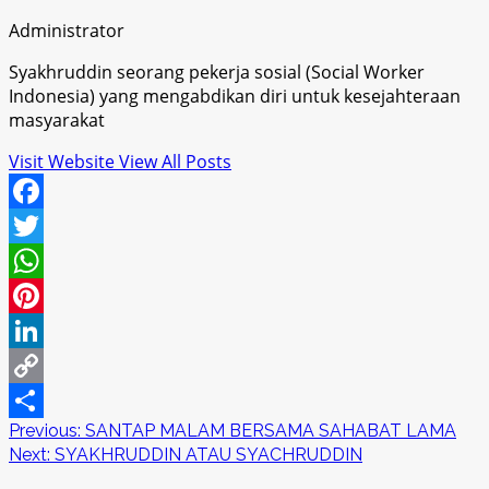
Administrator
Syakhruddin seorang pekerja sosial (Social Worker
Indonesia) yang mengabdikan diri untuk kesejahteraan
masyarakat
Visit Website
View All Posts
Facebook
Twitter
WhatsApp
Pinterest
LinkedIn
Copy
Post
Previous:
SANTAP MALAM BERSAMA SAHABAT LAMA
Link
Share
Next:
SYAKHRUDDIN ATAU SYACHRUDDIN
navigation