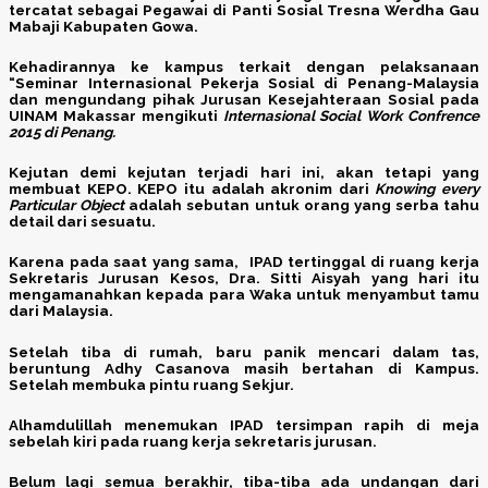
tercatat sebagai Pegawai di Panti Sosial Tresna Werdha Gau
Mabaji Kabupaten Gowa.
Kehadirannya ke kampus terkait dengan pelaksanaan
“Seminar Internasional Pekerja Sosial di Penang-Malaysia
dan mengundang pihak Jurusan Kesejahteraan Sosial pada
UINAM Makassar mengikuti
Internasional Social Work Confrence
2015 di Penang.
Kejutan demi kejutan terjadi hari ini, akan tetapi yang
membuat KEPO. KEPO itu adalah akronim dari
Knowing every
Particular Object
adalah sebutan untuk orang yang serba tahu
detail dari sesuatu.
Karena pada saat yang sama, IPAD tertinggal di ruang kerja
Sekretaris Jurusan Kesos, Dra. Sitti Aisyah yang hari itu
mengamanahkan kepada para Waka untuk menyambut tamu
dari Malaysia.
Setelah tiba di rumah, baru panik mencari dalam tas,
beruntung Adhy Casanova masih bertahan di Kampus.
Setelah membuka pintu ruang Sekjur.
Alhamdulillah menemukan IPAD tersimpan rapih di meja
sebelah kiri pada ruang kerja sekretaris jurusan.
Belum lagi semua berakhir, tiba-tiba ada undangan dari