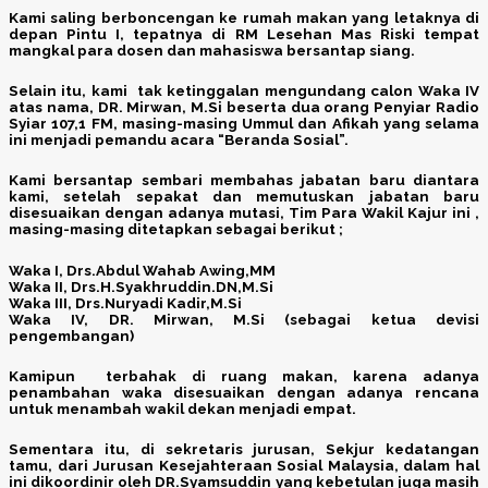
Kami saling berboncengan ke rumah makan yang letaknya di
depan Pintu I, tepatnya di RM Lesehan Mas Riski tempat
mangkal para dosen dan mahasiswa bersantap siang.
Selain itu, kami tak ketinggalan mengundang calon Waka IV
atas nama, DR. Mirwan, M.Si beserta dua orang Penyiar Radio
Syiar 107,1 FM, masing-masing Ummul dan Afikah yang selama
ini menjadi pemandu acara “Beranda Sosial”.
Kami bersantap sembari membahas jabatan baru diantara
kami, setelah sepakat dan memutuskan jabatan baru
disesuaikan dengan adanya mutasi, Tim Para Wakil Kajur ini ,
masing-masing ditetapkan sebagai berikut ;
Waka I, Drs.Abdul Wahab Awing,MM
Waka II, Drs.H.Syakhruddin.DN,M.Si
Waka III, Drs.Nuryadi Kadir,M.Si
Waka IV, DR. Mirwan, M.Si (sebagai ketua devisi
pengembangan)
Kamipun terbahak di ruang makan, karena adanya
penambahan waka disesuaikan dengan adanya rencana
untuk menambah wakil dekan menjadi empat.
Sementara itu, di sekretaris jurusan, Sekjur kedatangan
tamu, dari Jurusan Kesejahteraan Sosial Malaysia, dalam hal
ini dikoordinir oleh DR.Syamsuddin yang kebetulan juga masih