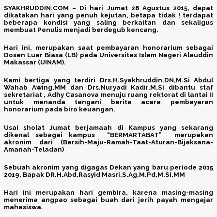
SYAKHRUDDIN.COM – Di hari Jumat 28 Agustus 2015, dapat
dikatakan hari yang penuh kejutan, betapa tidak ! terdapat
beberapa kondisi yang saling berkaitan dan sekaligus
membuat Penulis menjadi berdegub kencang.
Hari ini, merupakan saat pembayaran honorarium sebagai
Dosen Luar Biasa (LB) pada Universitas Islam Negeri Alauddin
Makassar (UINAM).
Kami bertiga yang terdiri Drs.H.Syakhruddin.DN,M.Si Abdul
Wahab Awing,MM dan Drs.Nuryadi Kadir,M.Si dibantu staf
sekretariat , Adhy Casanova menuju ruang rektorat di lantai II
untuk menanda tangani berita acara pembayaran
honorarium pada biro keuangan.
Usai sholat Jumat berjamaah di Kampus yang sekarang
dikenal sebagai kampus “BERMARTABAT” merupakan
akronim dari (Bersih-Maju-Ramah-Taat-Aturan-Bijaksana-
Amanah-Teladan)
Sebuah akronim yang digagas Dekan yang baru periode 2015
2019, Bapak DR.H.Abd.Rasyid Masri,S.Ag,M.Pd,M.Si,MM
Hari ini merupakan hari gembira, karena masing-masing
menerima angpao sebagai buah dari jerih payah mengajar
mahasiswa.