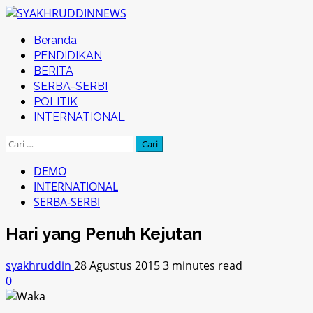
Skip
to
Primary
Beranda
content
Menu
PENDIDIKAN
BERITA
SERBA-SERBI
POLITIK
INTERNATIONAL
Cari
untuk:
DEMO
INTERNATIONAL
SERBA-SERBI
Hari yang Penuh Kejutan
syakhruddin
28 Agustus 2015
3 minutes read
0