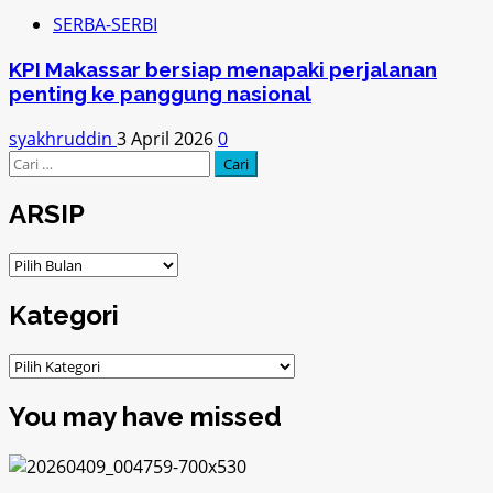
SERBA-SERBI
KPI Makassar bersiap menapaki perjalanan
penting ke panggung nasional
syakhruddin
3 April 2026
0
Cari
untuk:
ARSIP
ARSIP
Kategori
Kategori
You may have missed