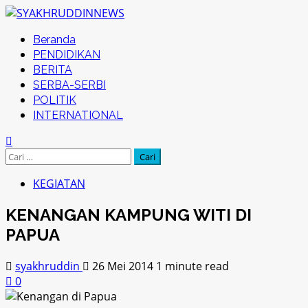
Skip
to
Primary
Beranda
content
Menu
PENDIDIKAN
BERITA
SERBA-SERBI
POLITIK
INTERNATIONAL
Cari
untuk:
KEGIATAN
KENANGAN KAMPUNG WITI DI
PAPUA
syakhruddin
26 Mei 2014
1 minute read
0