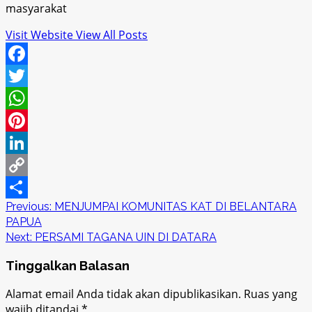
masyarakat
Visit Website
View All Posts
Facebook
Twitter
WhatsApp
Pinterest
LinkedIn
Copy
Post
Previous:
MENJUMPAI KOMUNITAS KAT DI BELANTARA
Link
Share
PAPUA
navigation
Next:
PERSAMI TAGANA UIN DI DATARA
Tinggalkan Balasan
Alamat email Anda tidak akan dipublikasikan.
Ruas yang
wajib ditandai
*