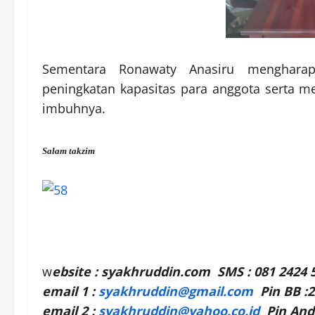
Sementara Ronawaty Anasiru menghara
peningkatan kapasitas para anggota serta m
imbuhnya.
Salam takzim
w
ebsite : syakhruddin.com SMS : 081 2424 
email 1 :
syakhruddin@gmail.com
Pin BB :2
email 2 :
syakhruddin@yahoo.co.id
Pin Andr