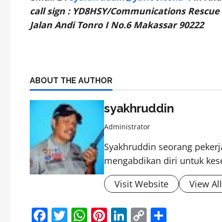
call sign : YD8HSY/Communications Rescue
Jalan Andi Tonro I No.6 Makassar 90222
ABOUT THE AUTHOR
syakhruddin
Administrator
Syakhruddin seorang pekerja
mengabdikan diri untuk kes
Visit Website
View Al
Facebook
Twitter
WhatsApp
Pinterest
LinkedIn
Copy
Share