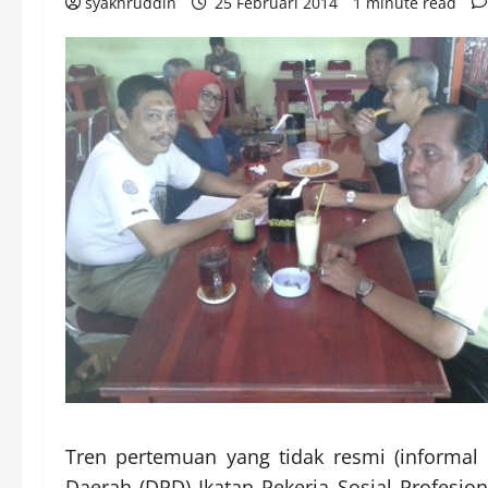
syakhruddin
25 Februari 2014
1 minute read
Tren pertemuan yang tidak resmi (informa
Daerah (DPD) Ikatan Pekerja Sosial Profesion