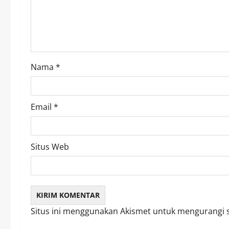
t
i
o
Nama
*
n
Email
*
Situs Web
Situs ini menggunakan Akismet untuk mengurangi