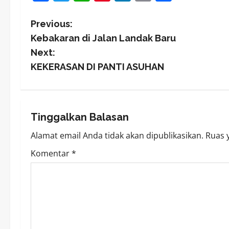
Link
P
Previous:
Kebakaran di Jalan Landak Baru
o
Next:
s
KEKERASAN DI PANTI ASUHAN
t
n
Tinggalkan Balasan
a
Alamat email Anda tidak akan dipublikasikan.
Ruas 
v
Komentar
*
i
g
a