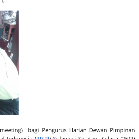
0
l meeting) bagi Pengurus Harian Dewan Pimpinan
al Indonesia (
IPSPI
) Sulawesi Selatan, Selasa (25/2)