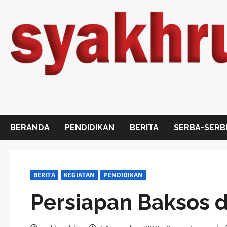
Skip
to
content
BERANDA
PENDIDIKAN
BERITA
SERBA-SERB
BERITA
KEGIATAN
PENDIDIKAN
Persiapan Baksos 