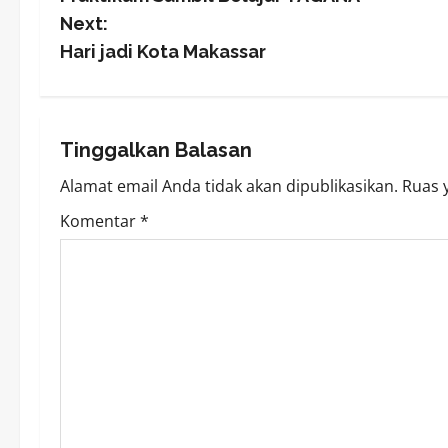
o
Next:
s
Hari jadi Kota Makassar
t
n
Tinggalkan Balasan
a
Alamat email Anda tidak akan dipublikasikan.
Ruas 
v
Komentar
*
i
g
a
t
i