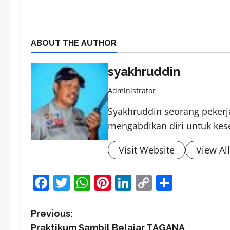
ABOUT THE AUTHOR
syakhruddin
Administrator
Syakhruddin seorang pekerja
mengabdikan diri untuk kes
Visit Website
View Al
Facebook
Twitter
WhatsApp
Pinterest
LinkedIn
Copy
Share
Link
P
Previous:
Praktikum Sambil Belajar TAGANA