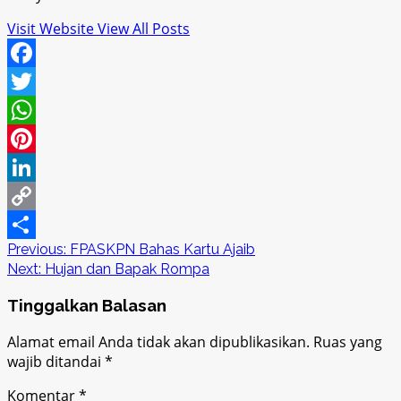
Visit Website
View All Posts
Facebook
Twitter
WhatsApp
Pinterest
LinkedIn
Copy
Post
Previous:
FPASKPN Bahas Kartu Ajaib
Link
Share
Next:
Hujan dan Bapak Rompa
navigation
Tinggalkan Balasan
Alamat email Anda tidak akan dipublikasikan.
Ruas yang
wajib ditandai
*
Komentar
*