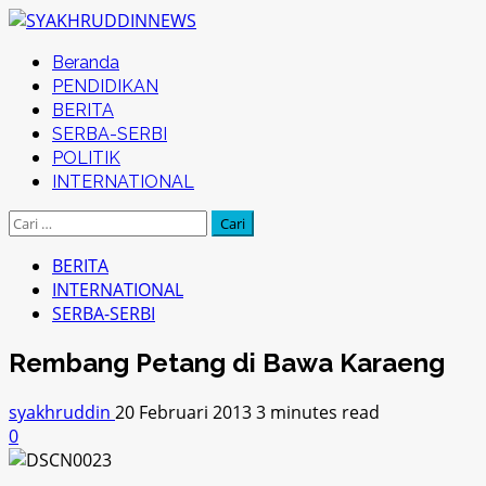
Skip
to
Primary
Beranda
content
Menu
PENDIDIKAN
BERITA
SERBA-SERBI
POLITIK
INTERNATIONAL
Cari
untuk:
BERITA
INTERNATIONAL
SERBA-SERBI
Rembang Petang di Bawa Karaeng
syakhruddin
20 Februari 2013
3 minutes read
0