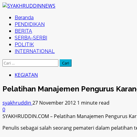
Skip
to
Primary
Beranda
content
Menu
PENDIDIKAN
BERITA
SERBA-SERBI
POLITIK
INTERNATIONAL
Cari
untuk:
KEGIATAN
Pelatihan Manajemen Pengurus Karan
syakhruddin
27 November 2012
1 minute read
0
SYAKHRUDDIN.COM – Pelatihan Manajemen Pengurus Karang T
Penulis sebagai salah seorang pemateri dalam pelatihan t