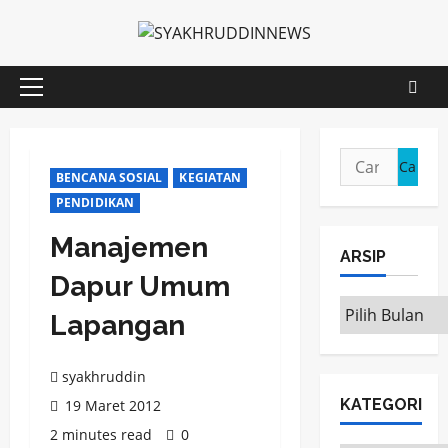
Skip
to
content
Primary
Menu
Cari
BENCANA SOSIAL
KEGIATAN
untuk:
PENDIDIKAN
Manajemen
ARSIP
Dapur Umum
ARSIP
Lapangan
syakhruddin
KATEGORI
19 Maret 2012
2 minutes read
0