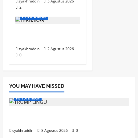
syakhruddin
5 Agustus 2026
2
MOZAIK KEHIDUPAN
PENDIDIKAN
Mozaik Kehidupan Edisi
Selasa, 4 Agustus 2026
syakhruddin
2 Agustus 2026
0
YOU MAY HAVE MISSED
PENDIDIKAN
Mozaik Kehidupan Edisi Ahad, 9 Agustus
2026
syakhruddin
8 Agustus 2026
0