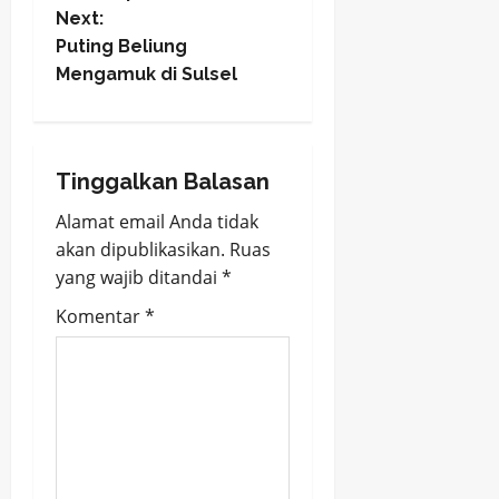
Next:
s
Puting Beliung
t
Mengamuk di Sulsel
n
a
Tinggalkan Balasan
v
Alamat email Anda tidak
akan dipublikasikan.
Ruas
i
yang wajib ditandai
*
g
Komentar
*
a
t
i