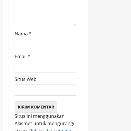
o
n
Nama
*
Email
*
Situs Web
Situs ini menggunakan
Akismet untuk mengurangi
spam.
Pelajari bagaimana