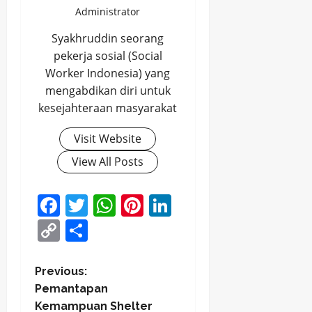
Administrator
Syakhruddin seorang
pekerja sosial (Social
Worker Indonesia) yang
mengabdikan diri untuk
kesejahteraan masyarakat
Visit Website
View All Posts
Facebook
Twitter
WhatsApp
Pinterest
LinkedIn
Copy
Share
Link
P
Previous:
Pemantapan
o
Kemampuan Shelter