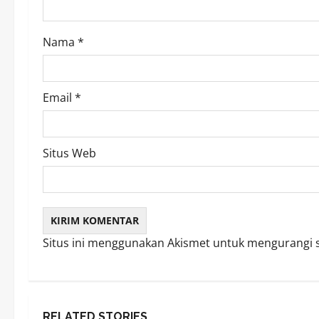
o
Nama
*
n
Email
*
Situs Web
Situs ini menggunakan Akismet untuk mengurangi
RELATED STORIES