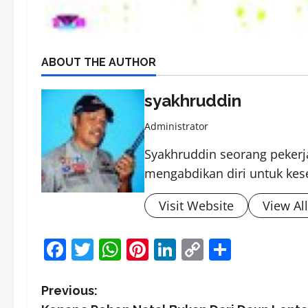
ABOUT THE AUTHOR
syakhruddin
Administrator
Syakhruddin seorang pekerja
mengabdikan diri untuk kes
Visit Website
View Al
Facebook
Twitter
WhatsApp
Pinterest
LinkedIn
Copy
Share
Link
P
Previous: