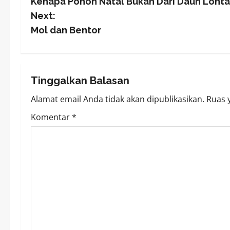
Kenapa Pohon Natal Bukan Dari Daun Lonta
o
Next:
s
Mol dan Bentor
t
n
Tinggalkan Balasan
a
Alamat email Anda tidak akan dipublikasikan.
Ruas 
v
Komentar
*
i
g
a
t
i