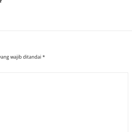
r
yang wajib ditandai
*