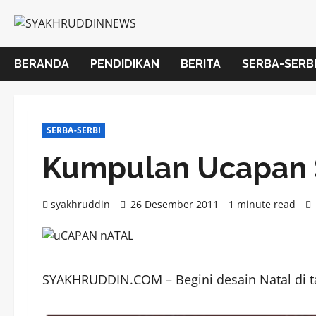
Skip
to
content
BERANDA
PENDIDIKAN
BERITA
SERBA-SERB
SERBA-SERBI
Kumpulan Ucapan 
syakhruddin
26 Desember 2011
1 minute read
SYAKHRUDDIN.COM – Begini desain Natal di 